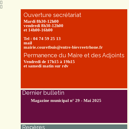
Ouverture secrétariat
Mardi 8h30-12h00
vendredi 8h30-12h00
et 14h00-16h00
Tel : 04 74 59 25 13
mail
mairie.couretbuis@entre-bievreetrhone.fr
Permanence du Maire et des Adjoints
Vendredi de 17h15 à 19h15
et samedi matin sur rdv
Dernier bulletin
Magazine municipal n° 29 - Mai 2025
Repères