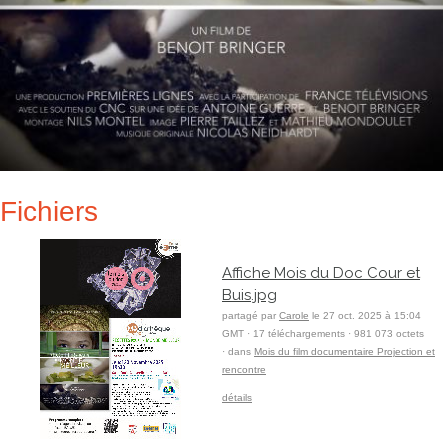
Fichiers
Affiche Mois du Doc Cour et
Buis.jpg
partagé par
Carole
le 27 oct. 2025 à 15:04
GMT · 17 téléchargements · 981 073 octets
· dans
Mois du film documentaire Projection et
rencontre
détails