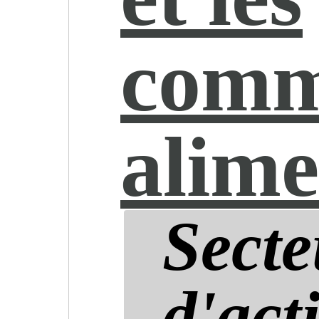
comm
alime
Secte
d'acti