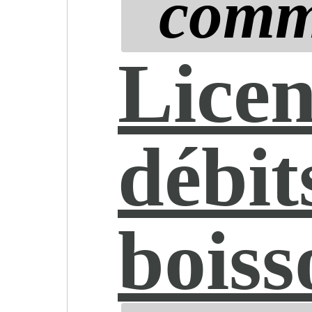
comm
Licen
débit
boiss