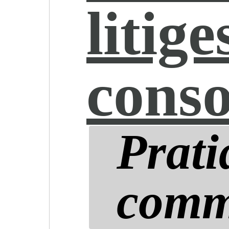
litige
cons
Prati
comm