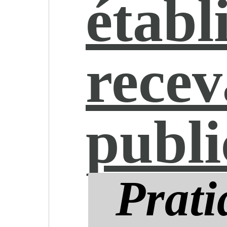
établ
recev
publ
Prati