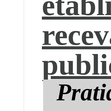
établ
recev
publ
Prati