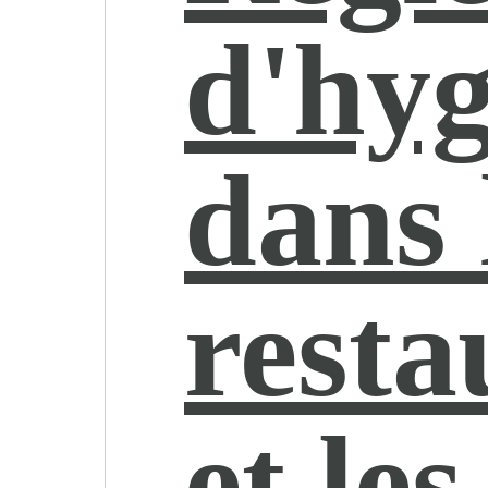
d'hyg
dans 
resta
et les