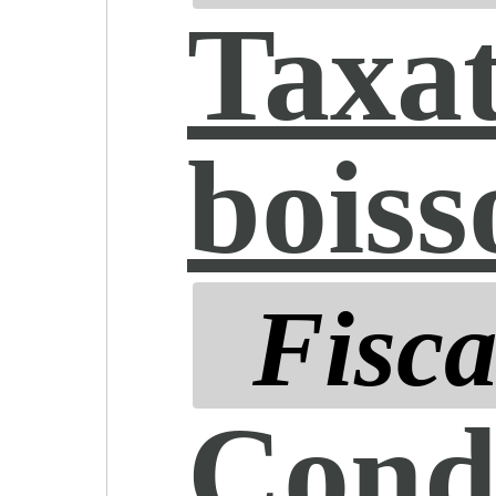
Taxat
boiss
Fisca
Cond