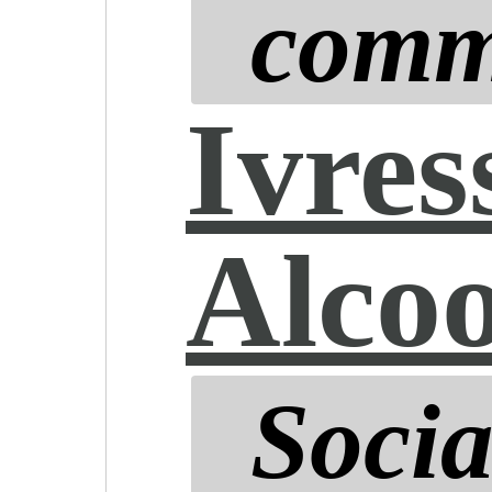
comm
Ivres
Alco
Socia