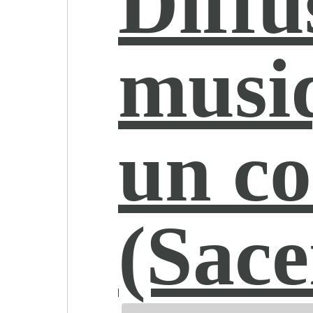
Diffu
musi
un c
(Sac