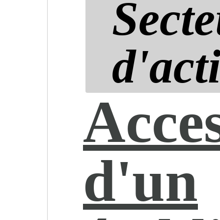
Secte
d'acti
Acces
d'un