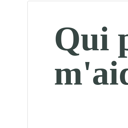
Qui 
m'ai