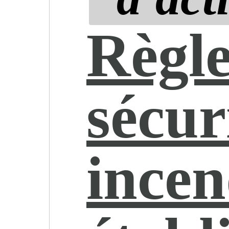
Règle
sécur
incen