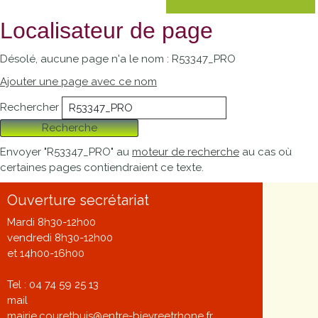
Localisateur de page
Désolé, aucune page n'a le nom : R53347_PRO
Ajouter une page avec ce nom
Rechercher
Recherche
Envoyer "R53347_PRO" au
moteur de recherche
au cas où
certaines pages contiendraient ce texte.
Ouverture secrétariat
Mardi 8h30-12h00
vendredi 8h30-12h00
et 14h00-16h00
Tel : 04 74 59 25 13
mail
mairie.couretbuis@entre-bievreetrhone.fr