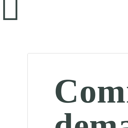
Comm
dema