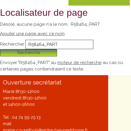
Localisateur de page
Désolé, aucune page n'a le nom : R58464_PART
Ajouter une page avec ce nom
Rechercher
Recherche
Envoyer "R58464_PART" au
moteur de recherche
au cas où
certaines pages contiendraient ce texte.
Ouverture secrétariat
Mardi 8h30-12h00
vendredi 8h30-12h00
et 14h00-16h00
Tel : 04 74 59 25 13
mail
mairie.couretbuis@entre-bievreetrhone.fr