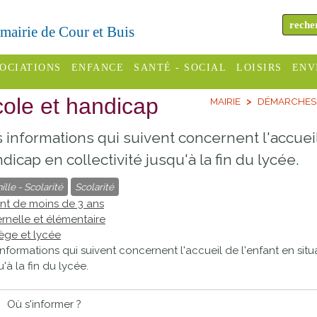
a mairie de Cour et Buis
OCIATIONS
ENFANCE
SANTÉ - SOCIAL
LOISIRS
ENV
ole et handicap
MAIRIE
DÉMARCHES 
omité des
Assistantes
Centres
H
Campings
es
maternelles
sociaux
Déc
 informations qui suivent concernent l'accueil
Offices
C Varèze
Relais
ADMR
Re
dicap en collectivité jusqu'à la fin du lycée.
de
assistante
inc
ille - Scolarité
Scolarité
ou des
CCAS
tourisme
maternelle
nt de moins de 3 ans
les
S
rnelle et élémentaire
Conseil
Cinémas
Pôle petite
ège et lycée
émarches
Départemental
enfance
informations qui suivent concernent l'accueil de l'enfant en sit
Piscines
inistratives
u'à la fin du lycée.
Le SSIAD
Sélection
des Trois
Etablissements
Où s'informer ?
d'activité
Rivières
scolaires