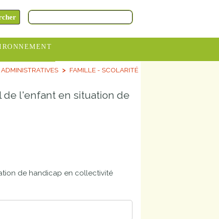
IRONNEMENT
ADMINISTRATIVES
FAMILLE - SCOLARITÉ
oraires
hèteries
 de l'enfant en situation de
devance
itative
ITCOM
uation de handicap en collectivité