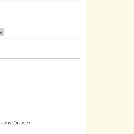
té
ssions (Onisep)