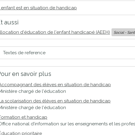
proches de
publics
enfant est en situation de handicap
Cour et
t aussi
Buis
Établissements
llocation d'éducation de l'enfant handicapé (AEEH)
Social - San
Visiter,
scolaires
découvrir
privés
et
Textes de reference
s'amuser
our en savoir plus
Accompagnant des élèves en situation de handicap
Ministère chargé de l'éducation
La scolarisation des élèves en situation de handicap
Ministère chargé de l'éducation
Formation et handicap
Office national d'information sur les enseignements et les profe
Éducation prioritaire