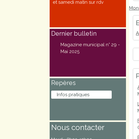
et samedi matin sur rdv
Marchés
Mon 
publics
E
Dernier bulletin
A
Réglementation
Magazine municipal n° 29 -
Démarches
Mai 2025
administratives
Entre Bièvre et
P
Repères
Rhône
Infos pratiques
Médiathèque
municipale ABC
Nous contacter