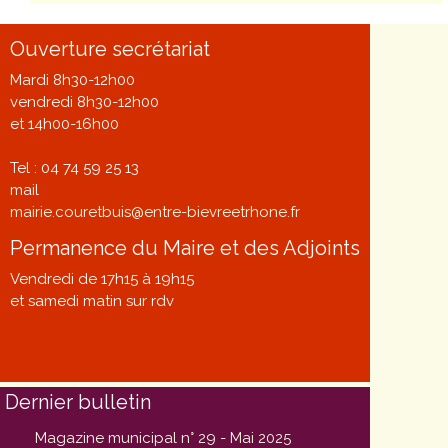
Ouverture secrétariat
Mardi 8h30-12h00
vendredi 8h30-12h00
et 14h00-16h00
Tel : 04 74 59 25 13
mail
mairie.couretbuis@entre-bievreetrhone.fr
Permanence du Maire et des Adjoints
Vendredi de 17h15 à 19h15
et samedi matin sur rdv
Dernier bulletin
Magazine municipal n° 29 - Mai 2025