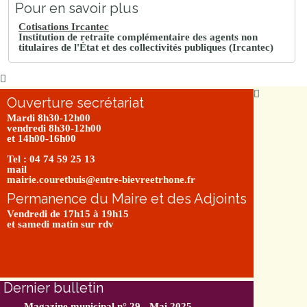
Pour en savoir plus
Cotisations Ircantec
Institution de retraite complémentaire des agents non
titulaires de l'État et des collectivités publiques (Ircantec)
Ouverture secrétariat
Mardi 8h30-12h00
vendredi 8h30-12h00
et 14h00-16h00
Tel : 04 74 59 25 13
mail
mairie.couretbuis@entre-bievreetrhone.fr
Permanence du Maire et des Adjoints
Vendredi de 17h15 à 19h15
et samedi matin sur rdv
Dernier bulletin
Magazine municipal n° 29 - Mai 2025