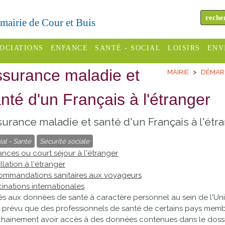
a mairie de Cour et Buis
OCIATIONS
ENFANCE
SANTÉ - SOCIAL
LOISIRS
ENV
surance maladie et
MAIRIE
DÉMAR
omité des
Assistantes
Centres
H
Campings
es
maternelles
sociaux
Déc
nté d'un Français à l'étranger
Offices
C Varèze
Relais
ADMR
Re
urance maladie et santé d'un Français à l'étr
de
assistante
inc
ou des
CCAS
tourisme
maternelle
ial - Santé
Sécurité sociale
les
S
nces ou court séjour à l'étranger
Conseil
Cinémas
Pôle petite
allation à l'étranger
émarches
Départemental
mmandations sanitaires aux voyageurs
enfance
Piscines
inistratives
inations internationales
Le SSIAD
s aux données de santé à caractère personnel au sein de l'U
Sélection
st prévu que des professionnels de santé de certains pays mem
des Trois
Etablissements
hainement avoir accès à des données contenues dans le dossi
d'activité
Rivières
scolaires