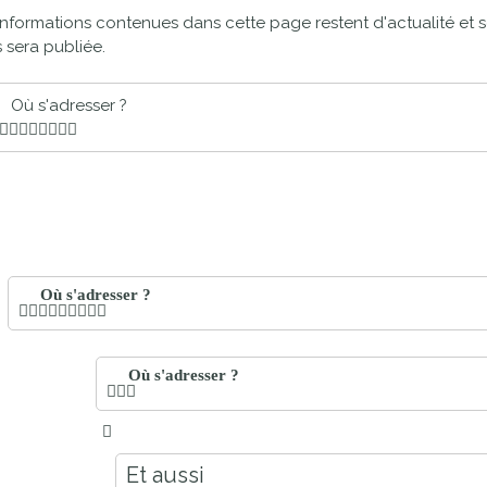
proches de
informations contenues dans cette page restent d'actualité et s
publics
 sera publiée.
Cour et
Buis
Établissements
Où s'adresser ?
Visiter,
scolaires
découvrir
privés
et
s'amuser
Où s'adresser ?
Où s'adresser ?
Et aussi