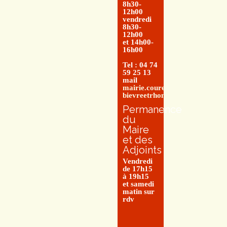
8h30-
12h00
vendredi
8h30-
12h00
et 14h00-
16h00
Tel : 04 74
59 25 13
mail
mairie.couretbuis@entre-
bievreetrhone.fr
Permanence
du
Maire
et des
Adjoints
Vendredi
de 17h15
à 19h15
et samedi
matin sur
rdv