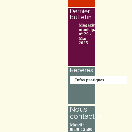
Dernier
bulletin
Magazine
municipal
n° 29 -
Mai
2025
Repères
Infos pratiques
Nous
contacter
Mardi :
8h30-12h00