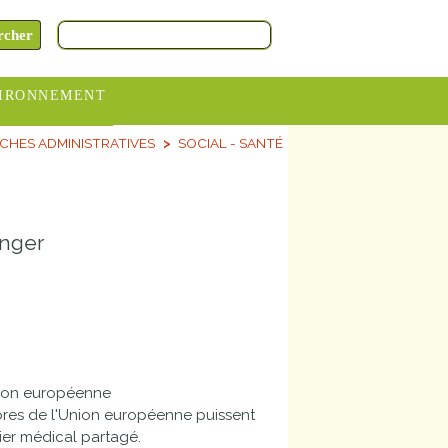
IRONNEMENT
CHES ADMINISTRATIVES
SOCIAL - SANTÉ
oraires
hèteries
devance
anger
itative
ITCOM
nion européenne
bres de l'Union européenne puissent
er médical partagé.