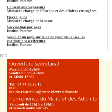
Institut Pasteur
Conseils aux voyageurs
Ministère chargé de l'Europe et des affaires étrangères
Fièvre jaune
Ministère chargé de la santé
Vaccination par pays
Institut Pasteur
Survolez un pays sur la carte pour visualiser les
vaccinations à effectuer
Institut Pasteur
Ouverture secrétariat
Mardi 8h30-12h00
vendredi 8h30-12h00
et 14h00-16h00
Tel : 04 74 59 25 13
mail
mairie.couretbuis@entre-bievreetrhone.fr
Permanence du Maire et des Adjoints
Vendredi de 17h15 à 19h15
et samedi matin sur rdv