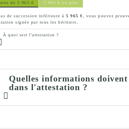
oins de 5 965 €
5 965 € ou plus
proches de
publics
Cour et
as de succession inférieure à
5 965 €
, vous pouvez prouv
Buis
station signée par tous les héritiers.
Établissements
Visiter,
scolaires
À quoi sert l'attestation ?
découvrir
privés
et
s'amuser
Quelles informations doivent
dans l'attestation ?