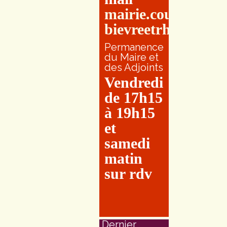
mairie.couretbuis
bievreetrhone.fr
Permanence
du Maire et
des Adjoints
Vendredi
de 17h15
à 19h15
et
samedi
matin
sur rdv
Dernier