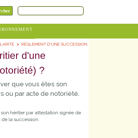
IRONNEMENT
OLARITÉ
RÈGLEMENT D'UNE SUCCESSION
oraires
itier d'une
hèteries
otoriété) ?
devance
itative
uver que vous êtes son
ITCOM
rs ou par acte de notoriété.
on héritier par attestation signée de
 de la succession.