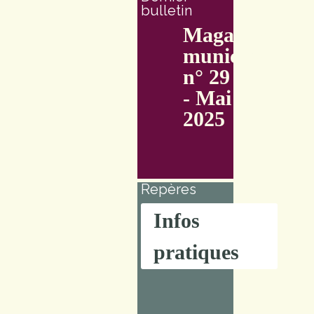
bulletin
Magazine
municipal
n° 29
- Mai
2025
Repères
Infos
pratiques