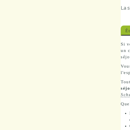
Marchés
La s
publics
É
Réglementation
Si v
Démarches
un 
administratives
séjo
Vous
Entre Bièvre et
l'e
Rhône
Tout
séj
Médiathèque
Sch
municipale ABC
Quel