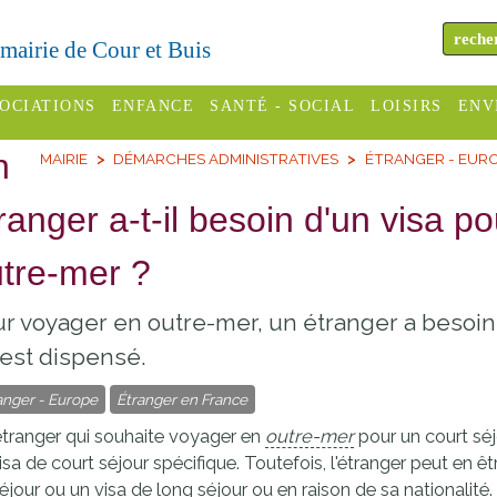
a mairie de Cour et Buis
OCIATIONS
ENFANCE
SANTÉ - SOCIAL
LOISIRS
ENV
n
MAIRIE
DÉMARCHES ADMINISTRATIVES
ÉTRANGER - EUR
omité des
Assistantes
Centres
H
Campings
es
maternelles
sociaux
Déc
ranger a-t-il besoin d'un visa 
Offices
C Varèze
Relais
ADMR
Re
tre-mer ?
de
assistante
inc
ou des
CCAS
tourisme
maternelle
r voyager en outre-mer, un étranger a besoin d
les
S
Conseil
Cinémas
est dispensé.
Pôle petite
émarches
Départemental
enfance
anger - Europe
Étranger en France
Piscines
inistratives
Le SSIAD
tranger qui souhaite voyager en
outre-mer
pour un court séj
Sélection
des Trois
isa de court séjour spécifique. Toutefois, l'étranger peut en êt
Etablissements
d'activité
éjour ou un visa de long séjour ou en raison de sa nationalité.
Rivières
scolaires