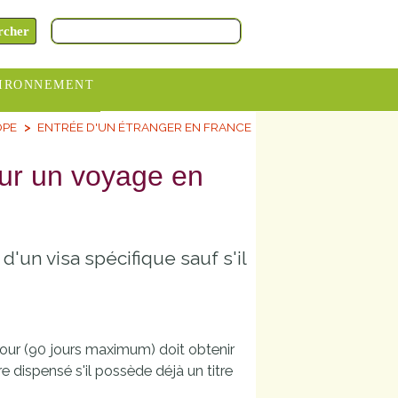
IRONNEMENT
OPE
ENTRÉE D'UN ÉTRANGER EN FRANCE
oraires
hèteries
pour un voyage en
devance
itative
'un visa spécifique sauf s'il
ITCOM
our (90 jours maximum) doit obtenir
re dispensé s'il possède déjà un titre