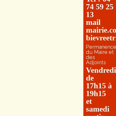
74 59 25
13
mail
mairie.c
bievreet
Permanenc
du Maire et
des
Adjoints
Vendredi
de
17h15 à
19h15
et
samedi