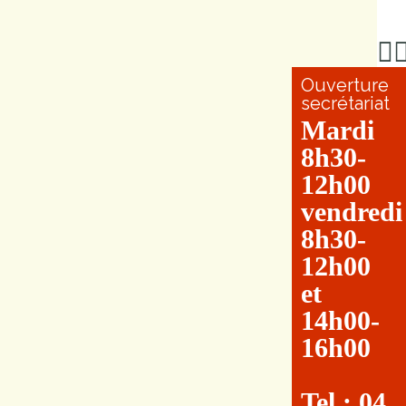
Ouverture
secrétariat
Mardi
8h30-
12h00
vendredi
8h30-
12h00
et
14h00-
16h00
Tel : 04