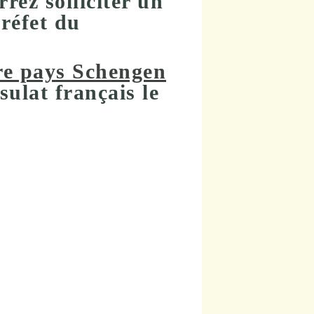
rrez solliciter un
réfet du
re pays Schengen
sulat français le