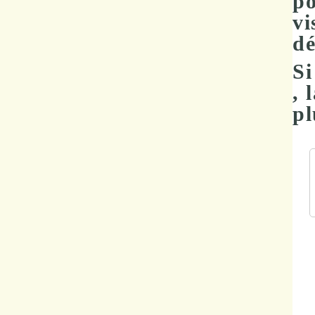
po
vi
dé
Si
, 
pl