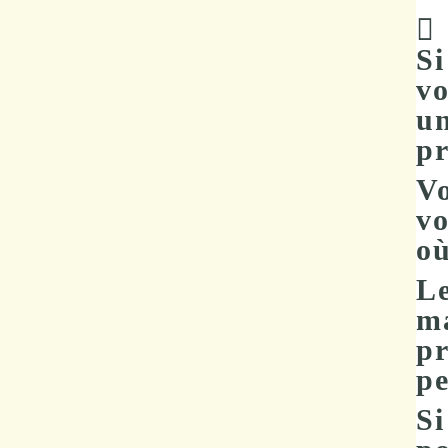
Si
vo
un
p
Vo
vo
où
Le
ma
pr
pe
Si