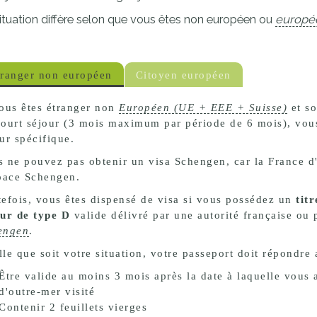
proches de
publics
ituation diffère selon que vous êtes non européen ou
europé
Cour et
Buis
Établissements
tranger non européen
Citoyen européen
Visiter,
scolaires
découvrir
privés
ous êtes étranger non
Européen (UE + EEE + Suisse)
et so
et
court séjour (3 mois maximum par période de 6 mois), vou
ur spécifique.
s'amuser
 ne pouvez pas obtenir un visa Schengen, car la France d'
space Schengen.
efois, vous êtes dispensé de visa si vous possédez un
tit
our de type D
valide délivré par une autorité française ou
engen
.
le que soit votre situation, votre passeport doit répondre 
Être valide au moins 3 mois après la date à laquelle vous a
d'outre-mer visité
Contenir 2 feuillets vierges