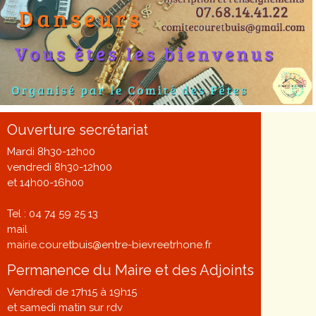
Ouverture secrétariat
Mardi 8h30-12h00
vendredi 8h30-12h00
et 14h00-16h00
Tel : 04 74 59 25 13
mail
mairie.couretbuis@entre-bievreetrhone.fr
Permanence du Maire et des Adjoints
Vendredi de 17h15 à 19h15
et samedi matin sur rdv