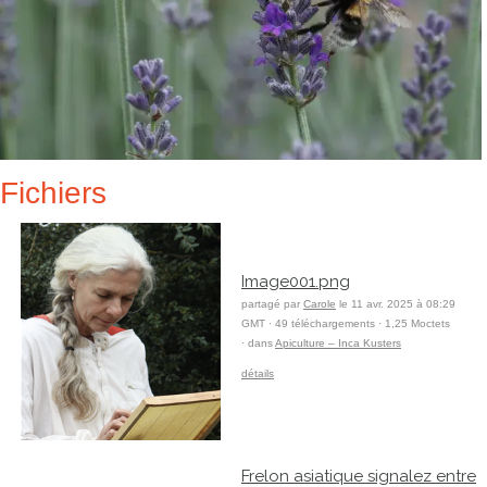
Fichiers
Image001.png
partagé par
Carole
le 11 avr. 2025 à 08:29
GMT · 49 téléchargements · 1,25 Moctets
· dans
Apiculture – Inca Kusters
détails
Frelon asiatique signalez entre