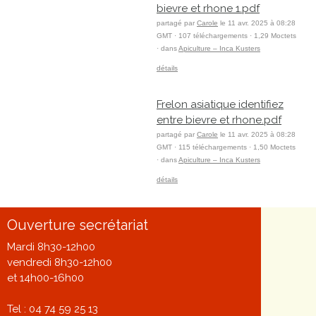
bievre et rhone 1.pdf
partagé par
Carole
le 11 avr. 2025 à 08:28
GMT · 107 téléchargements · 1,29 Moctets
· dans
Apiculture – Inca Kusters
détails
Frelon asiatique identifiez
entre bievre et rhone.pdf
partagé par
Carole
le 11 avr. 2025 à 08:28
GMT · 115 téléchargements · 1,50 Moctets
· dans
Apiculture – Inca Kusters
détails
Ouverture secrétariat
Mardi 8h30-12h00
vendredi 8h30-12h00
et 14h00-16h00
Tel : 04 74 59 25 13