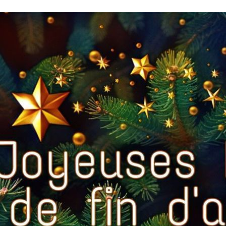
proches de
publics
Cour et
Buis
Établissements
Visiter,
scolaires
découvrir
privés
et
s'amuser