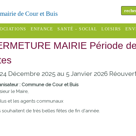
a mairie de Cour et Buis
OCIATIONS
ENFANCE
SANTÉ - SOCIAL
LOISIRS
ENV
ERMETURE MAIRIE Période d
omité des
Assistantes
Centres
H
Campings
es
maternelles
sociaux
Déc
tes
Offices
C Varèze
Relais
ADMR
Re
24 Décembre 2025 au 5 Janvier 2026 Réouvert
de
assistante
inc
ou des
CCAS
tourisme
maternelle
nisateur : Commune de Cour et Buis
les
S
ieur le Maire,
Conseil
Cinémas
Pôle petite
élus et les agents communaux
émarches
Départemental
enfance
Piscines
 souhaitent de très belles fêtes de fin d'année.
inistratives
Le SSIAD
Sélection
des Trois
Etablissements
d'activité
Rivières
scolaires