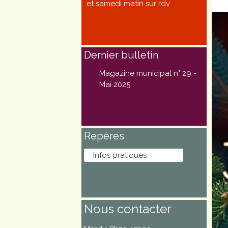
et samedi matin sur rdv
Marchés
publics
Dernier bulletin
Réglementation
Magazine municipal n° 29 -
Démarches
Mai 2025
administratives
Entre Bièvre et
Repères
Rhône
Infos pratiques
Médiathèque
municipale ABC
Nous contacter