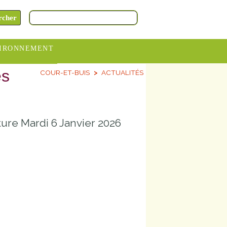
IRONNEMENT
es
COUR-ET-BUIS
ACTUALITÉS
oraires
hèteries
devance
ure Mardi 6 Janvier 2026
itative
ITCOM