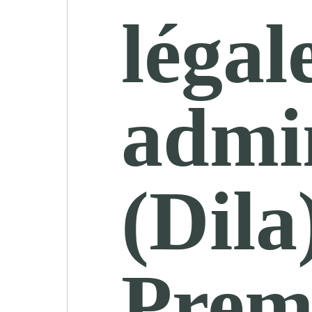
légal
admin
(Dila)
Prem