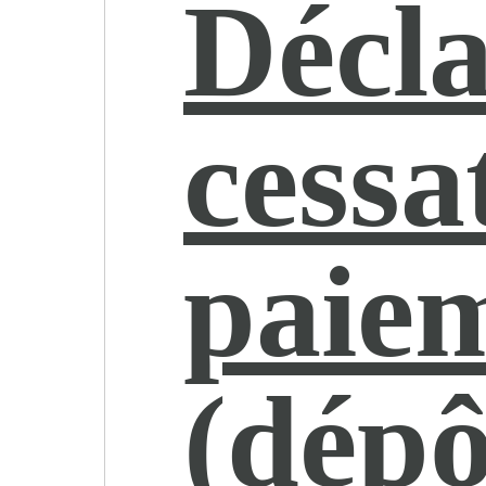
Décla
cessa
paie
(dépô