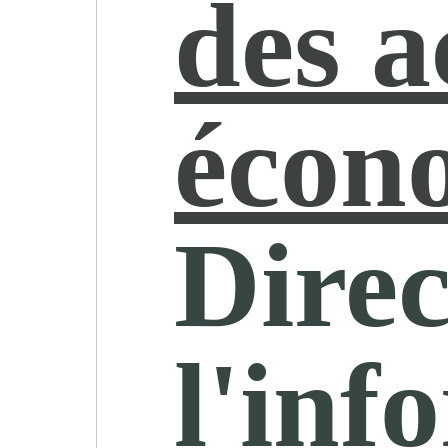
des a
écon
Direc
l'inf