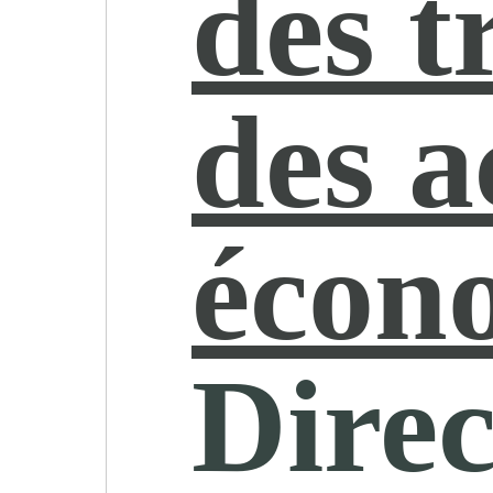
des t
des a
écon
Direc