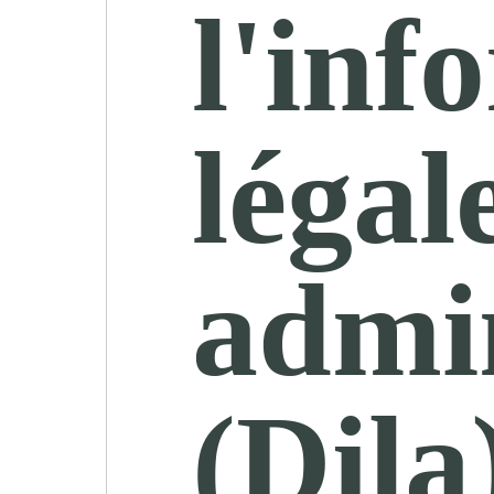
l'inf
légal
admin
(Dila)