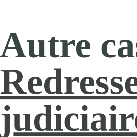
Redress
judiciair