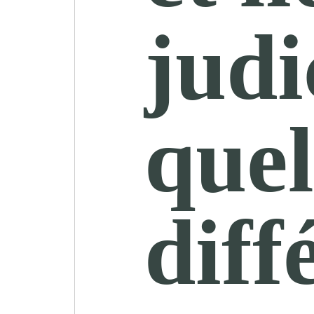
judi
quel
diff