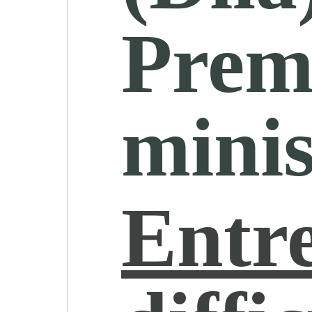
Prem
minis
Entre