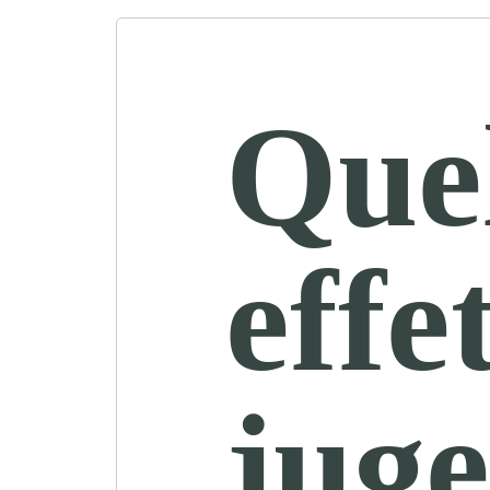
Quel
effe
jug