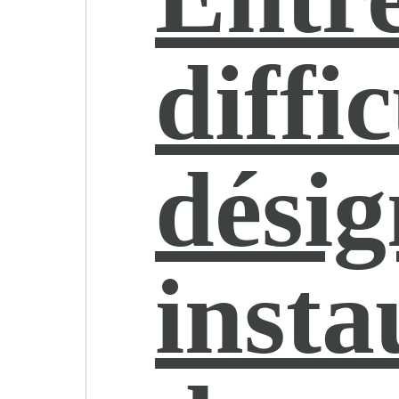
diffic
désig
insta