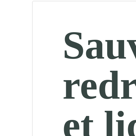
Sau
red
et l