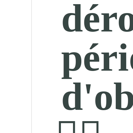
déro
pér
d'ob