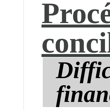
Proc
conci
Diffi
finan