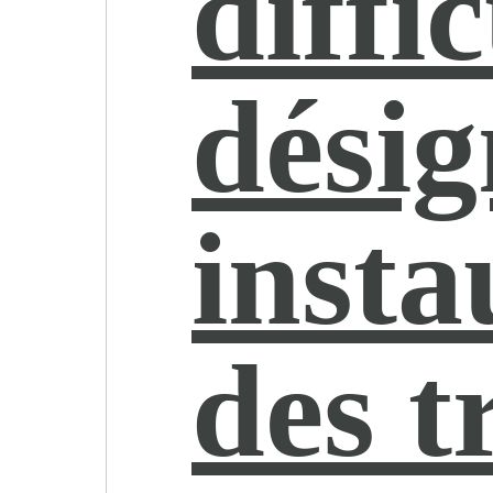
diffic
désig
insta
des t