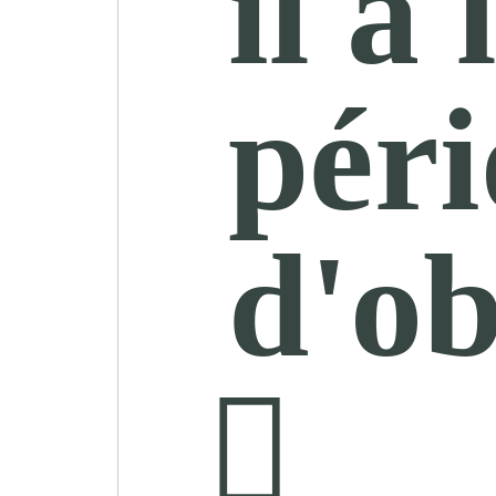
il à 
pér
d'ob