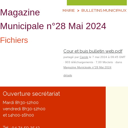
Magazine
MAIRIE
BULLETINS MUNICIPAUX
Municipale n°28 Mai 2024
Fichiers
Cour et buis bulletin web.pdf
partagé par
Carole
le 7 mai 2024 à 09:45 GMT
· 903 téléchargements · 7,00 Moctets · dans
Magazine Municipale n°28 Mai 2024
détails
Ouverture secrétariat
Mardi 8h30-12h00
vendredi 8h30-12h00
et 14h00-16h00
Tel : 04 74 59 25 13