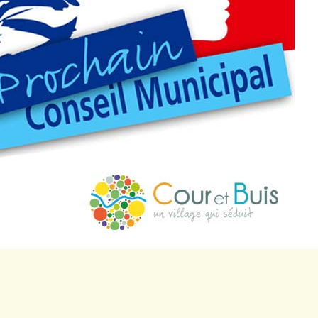
proches de
publics
Cour et
Buis
Établissements
Visiter,
scolaires
découvrir
privés
et
s'amuser