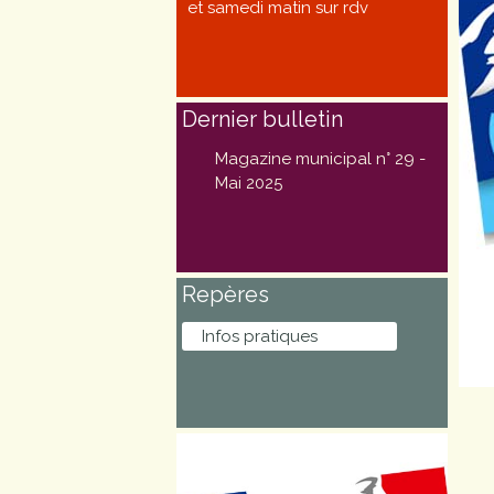
et samedi matin sur rdv
Marchés
publics
Dernier bulletin
Réglementation
Magazine municipal n° 29 -
Démarches
Mai 2025
administratives
Entre Bièvre et
Repères
Rhône
Infos pratiques
Médiathèque
municipale ABC