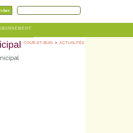
IRONNEMENT
cipal
COUR-ET-BUIS
ACTUALITÉS
oraires
hèteries
nicipal
devance
itative
ITCOM