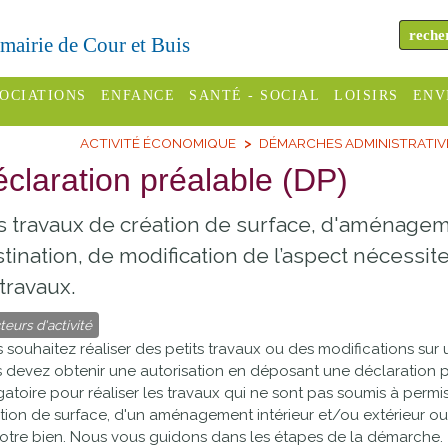
a mairie de Cour et Buis
OCIATIONS
ENFANCE
SANTÉ - SOCIAL
LOISIRS
ENV
ACTIVITÉ ÉCONOMIQUE
DÉMARCHES ADMINISTRATIV
omité des
Assistantes
Centres
H
Campings
claration préalable (DP)
es
maternelles
sociaux
Déc
Offices
 travaux de création de surface, d'aménage
C Varèze
Relais
ADMR
Re
de
assistante
inc
tination, de modification de l’aspect nécessit
ou des
CCAS
tourisme
maternelle
travaux.
les
S
Conseil
Cinémas
Pôle petite
teurs d'activité
émarches
Départemental
 souhaitez réaliser des petits travaux ou des modifications su
enfance
Piscines
inistratives
 devez obtenir une autorisation en déposant une déclaration pr
Le SSIAD
gatoire pour réaliser les travaux qui ne sont pas soumis à permis 
Sélection
tion de surface, d'un aménagement intérieur et/ou extérieur o
des Trois
Etablissements
otre bien. Nous vous guidons dans les étapes de la démarche.
d'activité
Rivières
scolaires