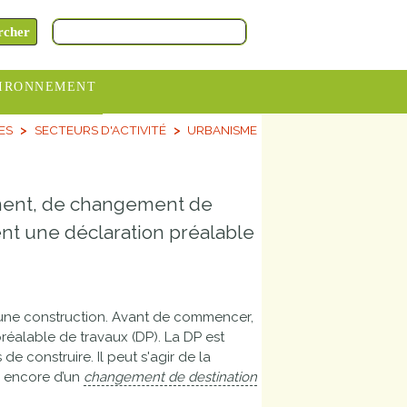
IRONNEMENT
ES
SECTEURS D'ACTIVITÉ
URBANISME
oraires
hèteries
ment, de changement de
devance
itative
ent une déclaration préalable
ITCOM
r une construction. Avant de commencer,
éalable de travaux (DP). La DP est
de construire. Il peut s'agir de la
u encore d’un
changement de destination