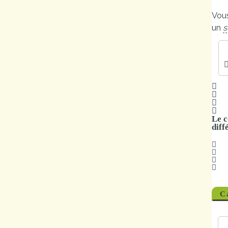
Marchés
Vous
publics
un
s
Réglementation
Démarches
administratives
Le c
Entre Bièvre et
diff
Rhône
Médiathèque
municipale ABC
C