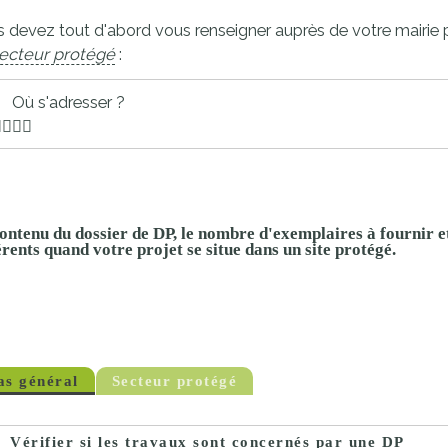
proches de
publics
 devez tout d'abord vous renseigner auprès de votre mairie po
Cour et
ecteur protégé
:
Buis
Établissements
Où s'adresser ?
Visiter,
scolaires
découvrir
privés
et
s'amuser
ontenu du dossier de DP, le nombre d'exemplaires à fournir et 
érents quand votre projet se situe dans un site protégé.
as général
Secteur protégé
Vérifier si les travaux sont concernés par une DP