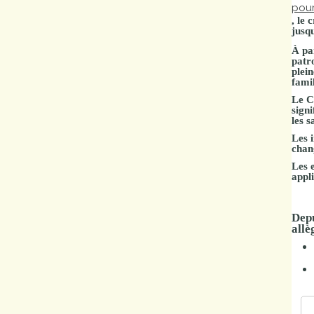
pou
Marchés
,
le c
jusq
publics
À pa
patr
plei
famil
Réglementation
Le C
signi
Démarches
les s
administratives
Les 
chan
Les 
Entre Bièvre et
appl
Rhône
Depu
Médiathèque
allè
municipale ABC