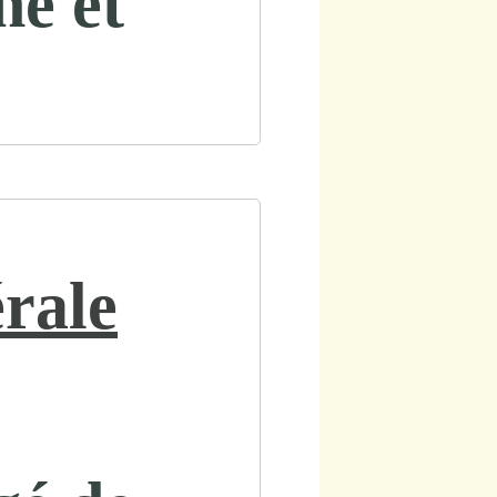
ne et
rale