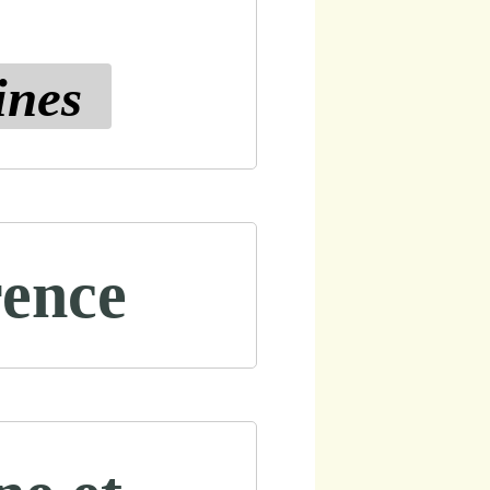
ines
rence