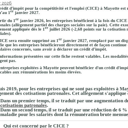
r 2026
proches de
publics
rédit d'impôt pour la compétitivité et l'emploi (CICE) à Mayotte est
er
Cour et
u’au 1
janvier 2027
.
er
Buis
rtir du 1
janvier 2026, les entreprises bénéficient à la fois du CICE
onales
(allègement partiel des charges sociales sur la paie). Cette ex
Établissements
er
nement appliquée dès le 1
juillet 2026 (-2,68 points sur la cotisation 
iales).
Visiter,
scolaires
er
ICE sera ensuite supprimé au 1
janvier 2027
, remplacé par un disp
découvrir
privés
fie que les entreprises bénéficieront directement et de façon continue
et
alaires concernés, sans avoir à déclarer un crédit d’impôt.
informations présentées sur cette fiche restent valables. Les modalit
s'amuser
gent pas.
entreprises exploitées à
Mayotte
peuvent bénéficier d'un crédit d'impô
icables aux
rémunérations les moins élevées
.
is 2019, pour les entreprises qui ne sont pas exploitées à Ma
gement des cotisations patronales
. Cet allègement s'applique 
Dans un premier temps, il se traduit par une
augmentation
du
cotisations patronales
.
Dans un second temps, il se traduit par une
réduction
de
6 %
maladie
pour les salariés dont la rémunération brute mensuel
Qui est concerné par le CICE ?