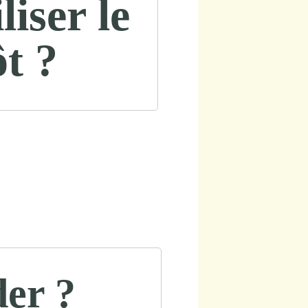
iser le
t ?
der ?