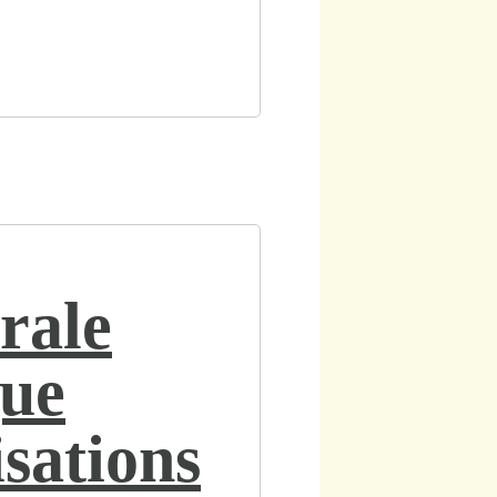
rale
que
sations