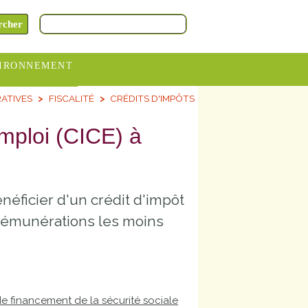
IRONNEMENT
ATIVES
FISCALITÉ
CRÉDITS D'IMPÔTS
oraires
hèteries
'emploi (CICE) à
devance
itative
éficier d'un crédit d'impôt
ITCOM
x rémunérations les moins
e financement de la sécurité sociale