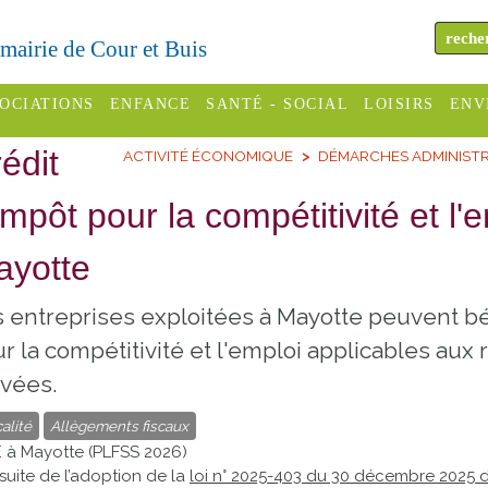
a mairie de Cour et Buis
OCIATIONS
ENFANCE
SANTÉ - SOCIAL
LOISIRS
ENV
édit
ACTIVITÉ ÉCONOMIQUE
DÉMARCHES ADMINISTR
omité des
Assistantes
Centres
H
Campings
es
maternelles
sociaux
Déc
impôt pour la compétitivité et l
Offices
C Varèze
Relais
ADMR
Re
ayotte
de
assistante
inc
ou des
CCAS
tourisme
maternelle
 entreprises exploitées à Mayotte peuvent bén
les
S
Conseil
Cinémas
r la compétitivité et l'emploi applicables au
Pôle petite
émarches
Départemental
vées.
enfance
Piscines
inistratives
Le SSIAD
alité
Allègements fiscaux
Sélection
 à Mayotte (PLFSS 2026)
des Trois
Etablissements
 suite de l’adoption de la
loi n° 2025-403 du 30 décembre 2025 d
d'activité
Rivières
scolaires