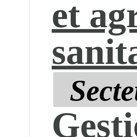
et ag
sanit
Secte
Gesti