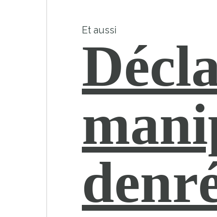
Et aussi
Décla
manip
denré