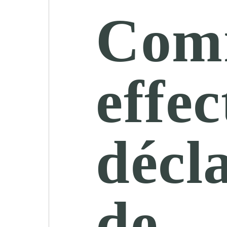
Com
effec
décl
de