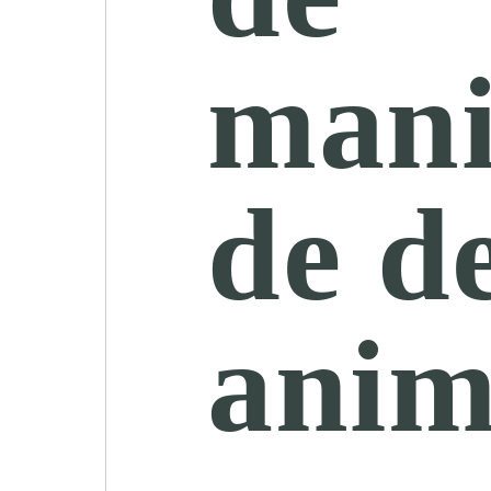
mani
de d
anim