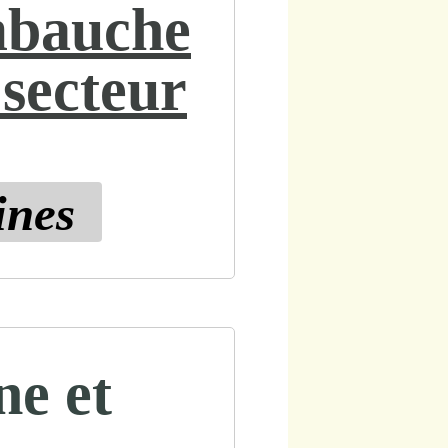
mbauche
 secteur
ines
ne et