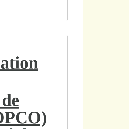
mation
 de
(OPCO)