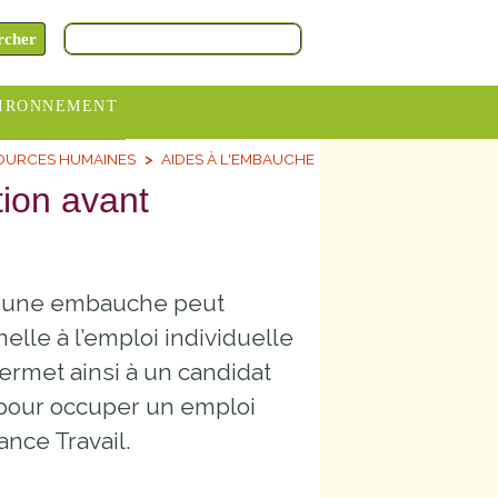
IRONNEMENT
OURCES HUMAINES
AIDES À L'EMBAUCHE
oraires
ion avant
hèteries
devance
itative
t une embauche peut
ITCOM
elle à l’emploi individuelle
permet ainsi à un candidat
 pour occuper un emploi
nce Travail.