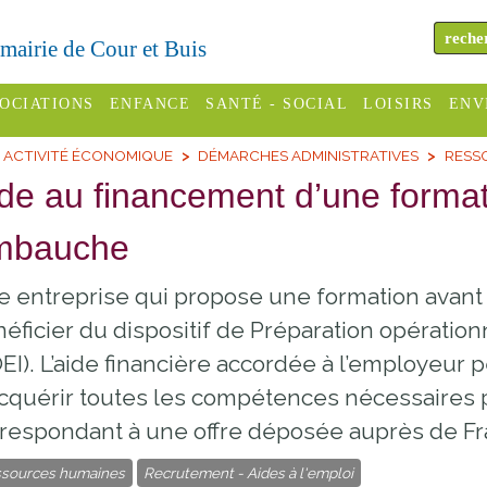
a mairie de Cour et Buis
OCIATIONS
ENFANCE
SANTÉ - SOCIAL
LOISIRS
ENV
ACTIVITÉ ÉCONOMIQUE
DÉMARCHES ADMINISTRATIVES
RESS
omité des
Assistantes
Centres
H
Campings
de au financement d’une format
es
maternelles
sociaux
Déc
Offices
mbauche
C Varèze
Relais
ADMR
Re
de
assistante
inc
ou des
CCAS
 entreprise qui propose une formation avan
tourisme
maternelle
les
S
éficier du dispositif de Préparation opérationn
Conseil
Cinémas
Pôle petite
EI). L’aide financière accordée à l’employeur 
émarches
Départemental
enfance
cquérir toutes les compétences nécessaires
Piscines
inistratives
Le SSIAD
respondant à une offre déposée auprès de Fra
Sélection
des Trois
Etablissements
sources humaines
Recrutement - Aides à l'emploi
d'activité
Rivières
scolaires