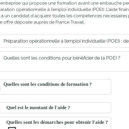
entreprise qui propose une formation avant une embauche peut
proches de
publics
aration opérationnelle à l’emploi individuelle (POEI). L’aide fi
Cour et
i à un candidat d'acquérir toutes les compétences nécessaire
Buis
e offre déposée auprès de France Travail.
Établissements
Visiter,
scolaires
Préparation opérationnelle à l’emploi individuelle (POEI) : de 
découvrir
privés
et
s'amuser
Quelles sont les conditions pour bénéficier de la POEI ?
Quelles sont les conditions de formation ?
Quel est le montant de l'aide ?
Quelles sont les démarches pour obtenir l'aide ?