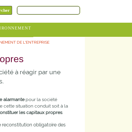
IRONNEMENT
EMENT DE L'ENTREPRISE
oraires
hèteries
ropres
devance
ociété à réagir par une
itative
s.
ITCOM
re alarmante
pour la société
ette situation conduit soit à la
onstituer les capitaux propres
.
reconstitution obligatoire des