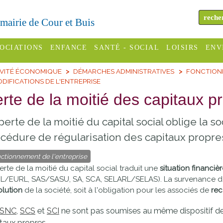
a mairie de Cour et Buis
OCIATIONS
ENFANCE
SANTÉ - SOCIAL
LOISIRS
ENV
IVITÉ ÉCONOMIQUE
DÉMARCHES ADMINISTRATIVES
FONCTIONN
omité des
Assistantes
Centres
H
DIFICATIONS DE L'ENTREPRISE
Campings
es
maternelles
sociaux
Déc
rte de la moitié des capitaux p
Offices
C Varèze
Relais
ADMR
Re
perte de la moitié du capital social oblige la s
de
assistante
inc
ou des
CCAS
tourisme
cédure de régularisation des capitaux propre
maternelle
les
S
ctionnement de l'entreprise
Conseil
Cinémas
Pôle petite
erte de la moitié du capital social traduit une
situation financiè
émarches
Départemental
enfance
L/EURL, SAS/SASU, SA, SCA, SELARL/SELAS). La survenance de c
Piscines
inistratives
olution
de la société, soit à l'obligation pour les associés de
rec
Le SSIAD
Sélection
des Trois
Etablissements
SNC
,
SCS
et
SCI
ne sont pas soumises au même dispositif de 
d'activité
Rivières
scolaires
taux propres.