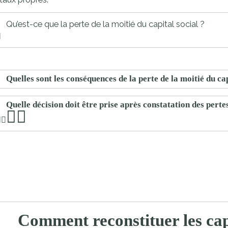
proches de
publics
Cour et
Qu’est-ce que la perte de la moitié du capital social ?
Buis
Établissements
Visiter,
scolaires
découvrir
privés
Quelles sont les conséquences de la perte de la moitié du cap
et
s'amuser
Quelle décision doit être prise après constatation des perte
Comment reconstituer les ca