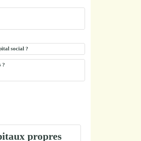
ital social ?
s ?
pitaux propres