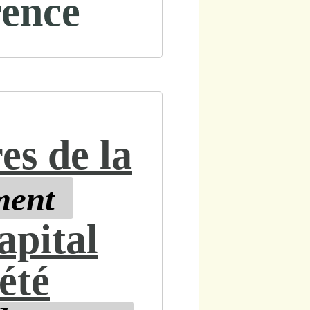
rence
es de la
ment
apital
iété