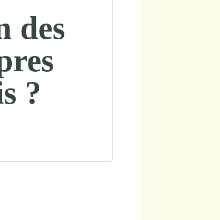
n des
pres
is ?