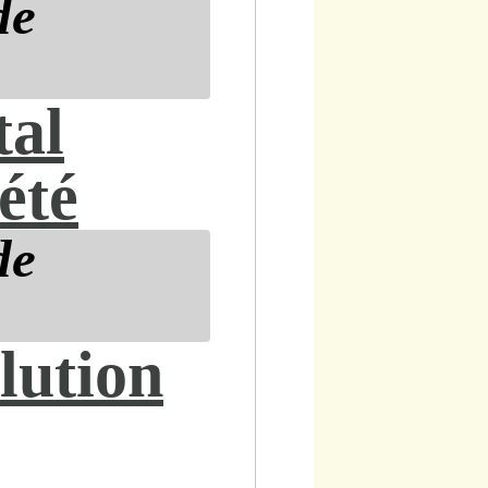
de
tal
iété
de
lution