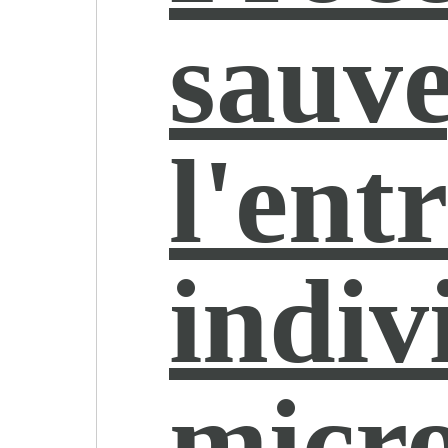
sauv
l'ent
indiv
micr