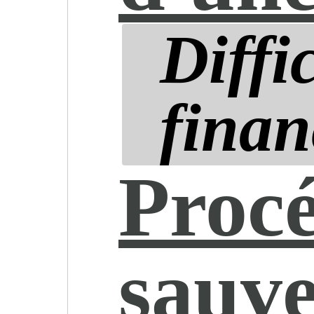
Diffi
finan
Proc
sauv