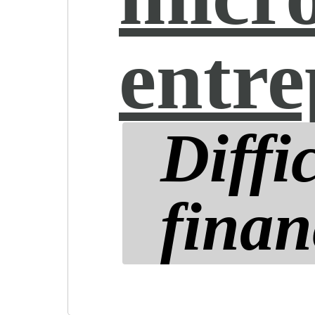
entr
Diffi
finan