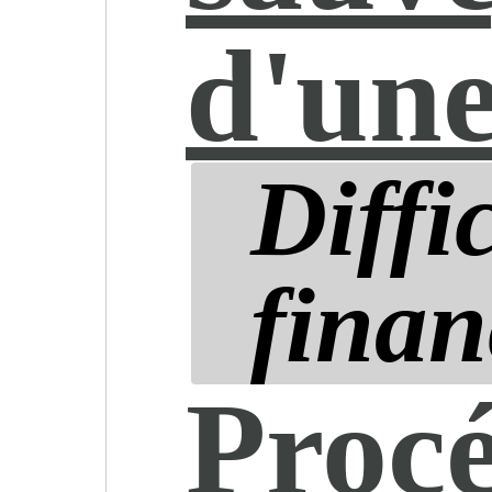
d'une
Diffi
finan
Proc