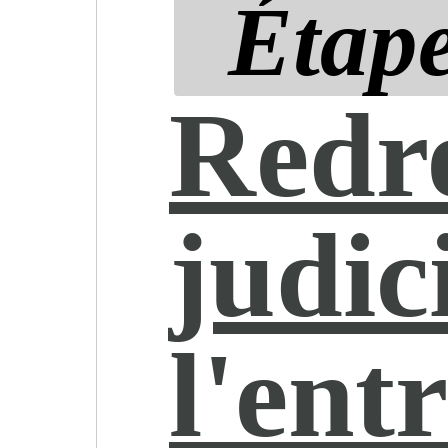
Étape
Redr
judic
l'ent