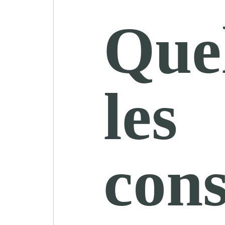
Quel
les
con