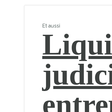
Et aussi
Liqui
judic
entr