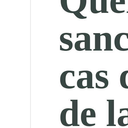
Que
sanc
cas 
de l