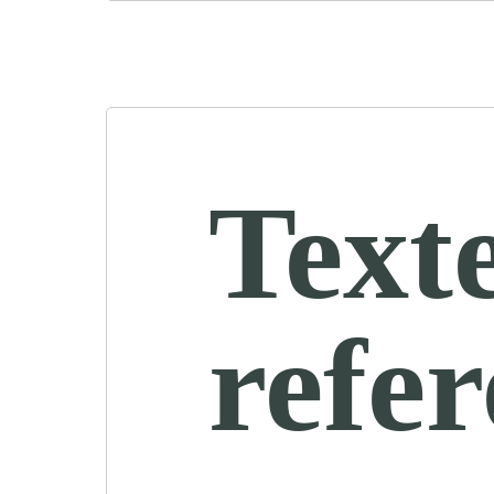
Text
refe