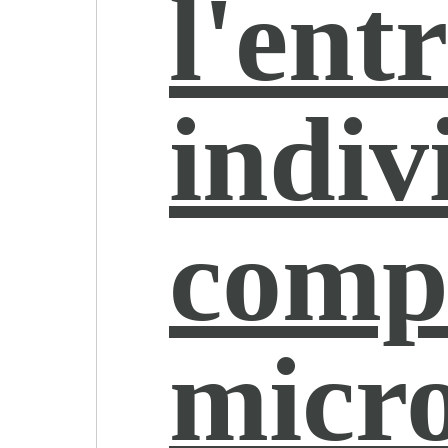
l'ent
indiv
comp
micr