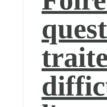
quest
trait
diffi