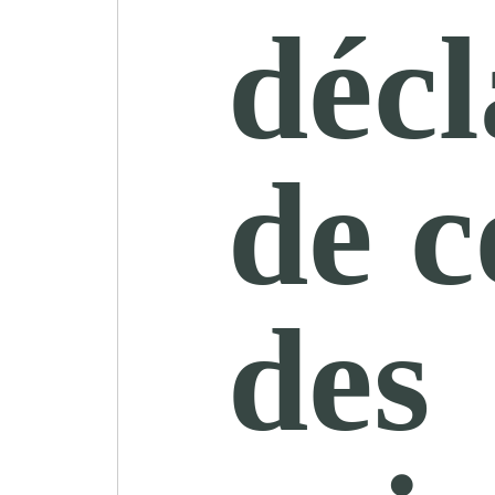
décl
de c
des