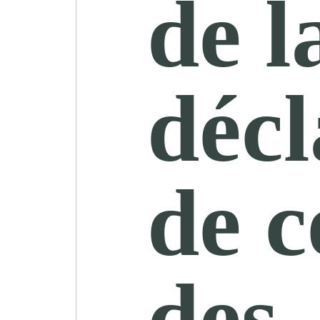
de l
décl
de c
des