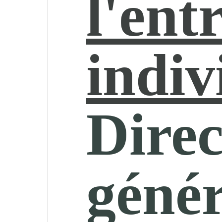
l'ent
indiv
Direc
génér