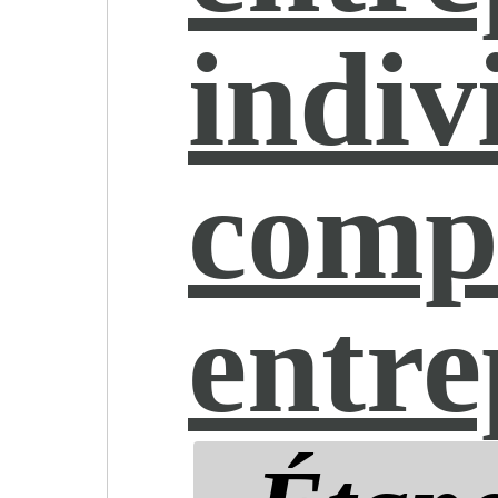
indiv
compr
entre