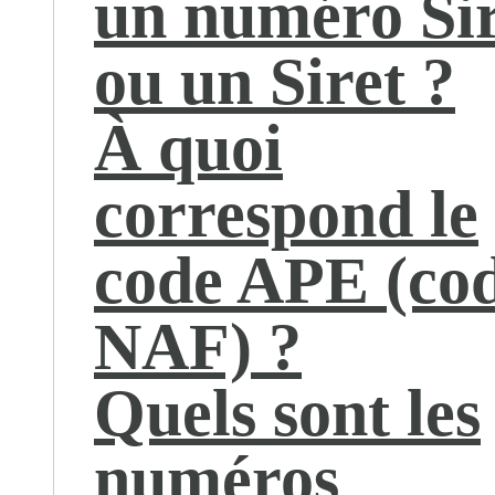
un numéro Si
ou un Siret ?
À quoi
correspond le
code APE (co
NAF) ?
Quels sont les
numéros