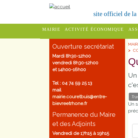
site officiel de l
MAIRIE
ACTIVITÉ ÉCONOMIQUE
ASS
MAIR
Conseil
Services
C
Ouverture secrétariat
CO
Municipal
fêt
Mardi 8h30-12h00
Qu
Commerces
vendredi 8h30-12h00
Les
F
et 14h00-16h00
Un 
Entreprises
Commissions
S
Tel : 04 74 59 25 13
c'e
communales et
Hébergements
mail
éco
intercommunales
mairie.couretbuis@entre-
Tra
Démarches
bievreetrhone.fr
Un s
D
Bulletins
préc
administratives
Permanence du Maire
adm
Municipaux
et des Adjoints
Urbanisme
Vendredi de 17h15 à 19h15