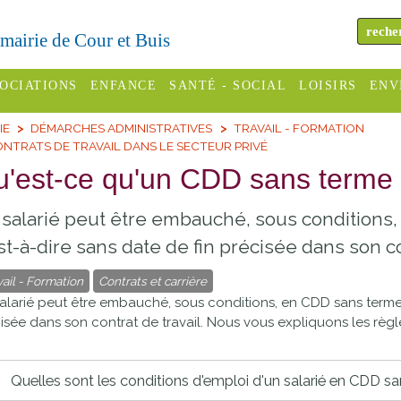
a mairie de Cour et Buis
OCIATIONS
ENFANCE
SANTÉ - SOCIAL
LOISIRS
ENV
IE
DÉMARCHES ADMINISTRATIVES
TRAVAIL - FORMATION
omité des
Assistantes
Centres
H
NTRATS DE TRAVAIL DANS LE SECTEUR PRIVÉ
Campings
es
maternelles
sociaux
Déc
'est-ce qu'un CDD sans terme 
Offices
C Varèze
Relais
ADMR
Re
salarié peut être embauché, sous conditions,
de
assistante
inc
ou des
CCAS
tourisme
st-à-dire sans date de fin précisée dans son co
maternelle
les
S
vail - Formation
Contrats et carrière
Conseil
Cinémas
Pôle petite
alarié peut être embauché, sous conditions, en
CDD
sans terme 
émarches
Départemental
enfance
isée dans son contrat de travail. Nous vous expliquons les règle
Piscines
inistratives
Le SSIAD
Sélection
des Trois
Etablissements
Quelles sont les conditions d'emploi d'un salarié en CDD sa
d'activité
Rivières
scolaires