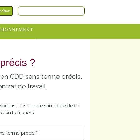
IRONNEMENT
oraires
hèteries
précis ?
devance
 en CDD sans terme précis,
itative
ntrat de travail.
ITCOM
précis, c'est-à-dire sans date de fin
s en la matière.
ns terme précis ?