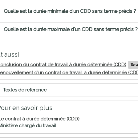
proches de
publics
Quelle est la durée minimale d'un CDD sans terme précis ?
Cour et
Buis
Établissements
Quelle est la durée maximale d'un CDD sans terme précis ?
Visiter,
scolaires
découvrir
privés
et
t aussi
s'amuser
onclusion du contrat de travail à durée déterminée (CDD)
Trav
enouvellement d'un contrat de travail à durée déterminée (CD
Textes de reference
our en savoir plus
Le contrat à durée déterminée (CDD)
Ministère chargé du travail