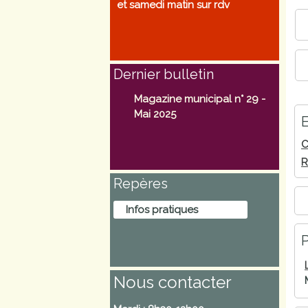
et samedi matin sur rdv
Marchés
publics
Dernier bulletin
Réglementation
Magazine municipal n° 29 -
Démarches
Mai 2025
E
administratives
C
R
Entre Bièvre et
Repères
Rhône
Infos pratiques
Médiathèque
municipale ABC
P
Nous contacter