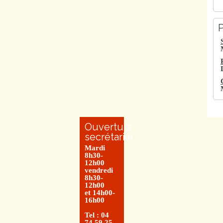
P
Ouverture
secrétariat
Mardi
8h30-
12h00
vendredi
8h30-
12h00
et 14h00-
16h00
Tel : 04
74 59 25