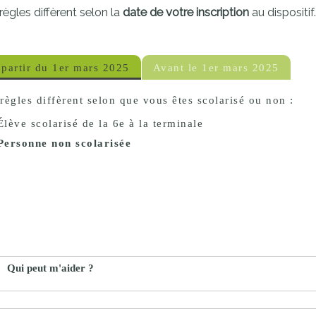
règles diffèrent selon la
date de votre inscription
au dispositif.
proches de
publics
Cour et
Buis
Établissements
partir du 1er mars 2025
Avant le 1er mars 2025
Visiter,
scolaires
règles diffèrent selon que vous êtes scolarisé ou non :
découvrir
privés
et
Élève scolarisé de la 6e à la terminale
s'amuser
Personne non scolarisée
Qui peut m'aider ?