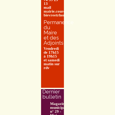
13
mail
mairie.couretbuis@entre-
bievreetrhone.fr
Permanence
du
Maire
et des
Adjoints
Vendredi
de 17h15
à 19h15
et samedi
matin sur
rdv
Dernier
bulletin
Magazine
municipal
n° 29 -