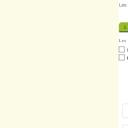
Les 
Marchés
publics
À 
Réglementation
Les 
Démarches
administratives
Entre Bièvre et
Rhône
Médiathèque
municipale ABC