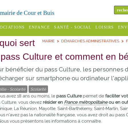
a mairie de Cour et Buis
OCIATIONS
ENFANCE
SANTÉ - SOCIAL
LOISIRS
ENV
quoi sert
MAIRIE
DÉMARCHES ADMINISTRATIVES
F
omité des
Assistantes
Centres
H
Campings
es
maternelles
sociaux
Déc
 pass Culture et comment en bé
Offices
C Varèze
Relais
ADMR
Re
r bénéficier du pass Culture, les personnes 
de
assistante
inc
ou des
CCAS
écharger sur smartphone ou ordinateur l'applic
tourisme
maternelle
les
S
ille - Scolarité
Scolarité
Conseil
Cinémas
Pôle petite
ous avez 18 ans ou moins, le
pass Culture
permet de
faciliter vo
émarches
Départemental
enfance
 Culture, vous devez
résider en
France métropolitaine
ou en out
Piscines
inistratives
inique, La Réunion, Mayotte, Saint-Barthélemy, Saint-Martin, Sain
Le SSIAD
ous n'avez pas la nationalité française, vous avez droit au pass 
Sélection
des Trois
Etablissements
Nous vous présentons les informations à connaître.
d'activité
Rivières
scolaires