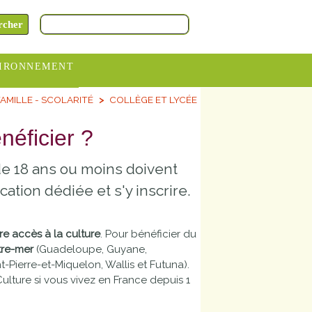
IRONNEMENT
AMILLE - SCOLARITÉ
COLLÈGE ET LYCÉE
oraires
hèteries
néficier ?
devance
de 18 ans ou moins doivent
itative
ation dédiée et s'y inscrire.
ITCOM
tre accès à la culture
. Pour bénéficier du
re-mer
(Guadeloupe, Guyane,
t-Pierre-et-Miquelon, Wallis et Futuna).
Culture si vous vivez en France depuis 1