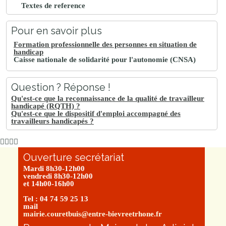
Textes de reference
Pour en savoir plus
Formation professionnelle des personnes en situation de
handicap
Caisse nationale de solidarité pour l'autonomie (CNSA)
Question ? Réponse !
Qu'est-ce que la reconnaissance de la qualité de travailleur
handicapé (RQTH) ?
Qu'est-ce que le dispositif d'emploi accompagné des
travailleurs handicapés ?
Ouverture secrétariat
Mardi 8h30-12h00
vendredi 8h30-12h00
et 14h00-16h00
Tel : 04 74 59 25 13
mail
mairie.couretbuis@entre-bievreetrhone.fr