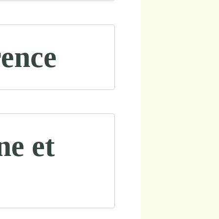
rence
ne et