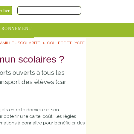
IRONNEMENT
AMILLE - SCOLARITÉ
COLLÈGE ET LYCÉE
oraires
hèteries
mun scolaires ?
devance
orts ouverts à tous les
itative
ansport des élèves (car
ITCOM
jets entre le domicile et son
obtenir une carte, coût : les règles
rmations à connaître pour bénéficier des