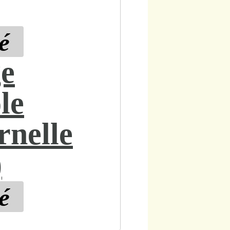
é
ge
ole
rnelle
)
é