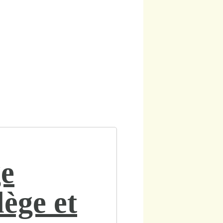
ge
lège et