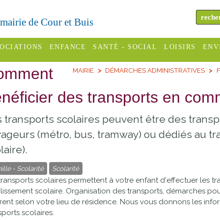
a mairie de Cour et Buis
OCIATIONS
ENFANCE
SANTÉ - SOCIAL
LOISIRS
ENV
omment
MAIRIE
DÉMARCHES ADMINISTRATIVES
F
omité des
Assistantes
Centres
H
Campings
es
maternelles
sociaux
Déc
néficier des transports en com
Offices
C Varèze
Relais
ADMR
Re
 transports scolaires peuvent être des transp
de
assistante
inc
ou des
CCAS
ageurs (métro, bus, tramway) ou dédiés au tr
tourisme
maternelle
les
S
laire).
Conseil
Cinémas
Pôle petite
émarches
Départemental
ille - Scolarité
Scolarité
enfance
Piscines
transports scolaires permettent à votre enfant d'effectuer les tra
inistratives
lissement scolaire. Organisation des transports, démarches pour 
Le SSIAD
èrent selon votre lieu de résidence. Nous vous donnons les info
Sélection
des Trois
Etablissements
sports scolaires.
d'activité
Rivières
scolaires