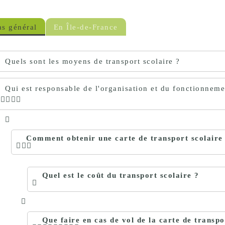
proches de
publics
Cour et
as général
En Île-de-France
Buis
Établissements
Visiter,
scolaires
Quels sont les moyens de transport scolaire ?
découvrir
privés
et
Qui est responsable de l'organisation et du fonctionnemen
s'amuser
Comment obtenir une carte de transport scolaire
Quel est le coût du transport scolaire ?
Que faire en cas de vol de la carte de transpo