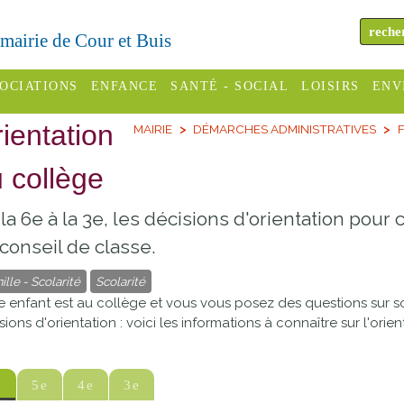
a mairie de Cour et Buis
OCIATIONS
ENFANCE
SANTÉ - SOCIAL
LOISIRS
ENV
ientation
MAIRIE
DÉMARCHES ADMINISTRATIVES
F
omité des
Assistantes
Centres
H
Campings
es
maternelles
sociaux
Déc
 collège
Offices
C Varèze
Relais
ADMR
Re
la 6e à la 3e, les décisions d'orientation pour
de
assistante
inc
ou des
CCAS
conseil de classe.
tourisme
maternelle
les
S
ille - Scolarité
Scolarité
Conseil
Cinémas
Pôle petite
e enfant est au collège et vous vous posez des questions sur
émarches
Départemental
enfance
sions d'orientation : voici les informations à connaître sur l'orie
Piscines
inistratives
Le SSIAD
Sélection
des Trois
Etablissements
e
5e
4e
3e
d'activité
Rivières
scolaires