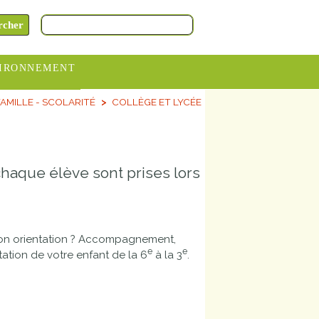
IRONNEMENT
AMILLE - SCOLARITÉ
COLLÈGE ET LYCÉE
oraires
hèteries
devance
 chaque élève sont prises lors
itative
ITCOM
 son orientation ? Accompagnement,
e
e
ntation de votre enfant de la 6
à la 3
.