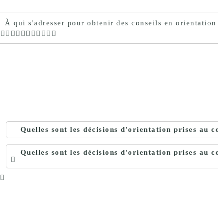
proches de
publics
Cour et
À qui s'adresser pour obtenir des conseils en orientation
Buis
Établissements
Visiter,
scolaires
découvrir
privés
et
s'amuser
Quelles sont les décisions d'orientation prises au c
Quelles sont les décisions d'orientation prises au c