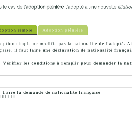
proches de
 le cas de
l'adoption plénière
, l'adopté a une nouvelle
filiatio
publics
Cour et
Buis
Établissements
doption simple
Adoption plénière
Visiter,
scolaires
découvrir
privés
option simple ne modifie pas la nationalité de l'adopté. Ai
çaise, il faut
faire une déclaration de nationalité françai
et
s'amuser
Vérifier les conditions à remplir pour demander la nat
Faire la demande de nationalité française