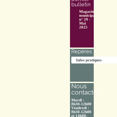
bulletin
Magazine
municipal
n° 29 -
Mai
2025
Repères
Infos pratiques
Nous
contacter
Mardi :
8h30-12h00
Vendredi :
8h30-12h00
et 14h00-