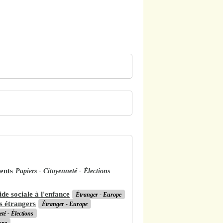
ments
Papiers - Citoyenneté - Élections
ide sociale à l'enfance
Étranger - Europe
s étrangers
Étranger - Europe
té - Élections
ope