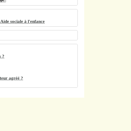
'Aide sociale à l'enfance
s ?
teur agréé ?