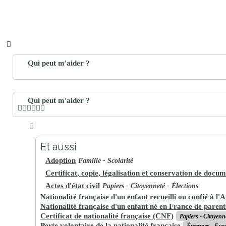
Qui peut m'aider ?
Qui peut m'aider ?
Et aussi
Adoption
Famille - Scolarité
Certificat, copie, légalisation et conservation de docu
Actes d'état civil
Papiers - Citoyenneté - Élections
Nationalité française d'un enfant recueilli ou confié à l'A
Nationalité française d'un enfant né en France de parent
Certificat de nationalité française (CNF)
Papiers - Citoyenne
Perte volontaire de la nationalité française
Étranger - Eur