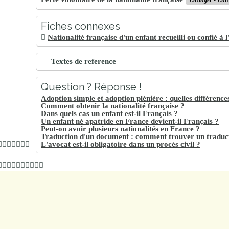
Fiches connexes
Nationalité française d'un enfant recueilli ou confié à l
Textes de reference
Question ? Réponse !
Adoption simple et adoption plénière : quelles différence
Comment obtenir la nationalité française ?
Dans quels cas un enfant est-il Français ?
Un enfant né apatride en France devient-il Français ?
Peut-on avoir plusieurs nationalités en France ?
Traduction d'un document : comment trouver un traduc
L'avocat est-il obligatoire dans un procès civil ?