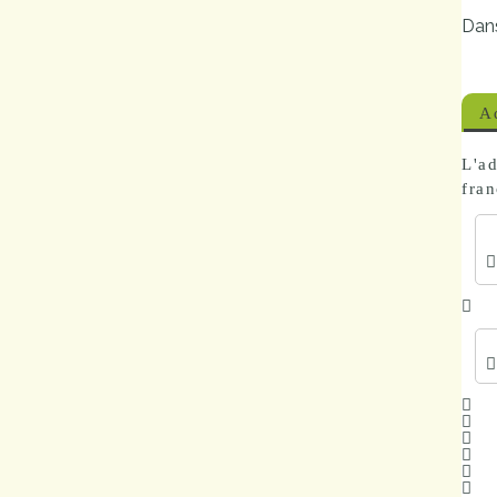
Marchés
Dans
publics
A
Réglementation
L'ad
Démarches
fran
administratives
Entre Bièvre et
Rhône
Médiathèque
municipale ABC