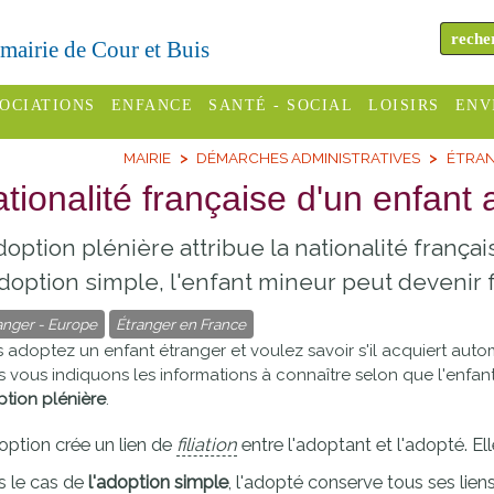
a mairie de Cour et Buis
OCIATIONS
ENFANCE
SANTÉ - SOCIAL
LOISIRS
ENV
MAIRIE
DÉMARCHES ADMINISTRATIVES
ÉTRAN
omité des
Assistantes
Centres
H
Campings
tionalité française d'un enfant
es
maternelles
sociaux
Déc
Offices
doption plénière attribue la nationalité françai
C Varèze
Relais
ADMR
Re
de
assistante
inc
doption simple, l'enfant mineur peut devenir f
ou des
CCAS
tourisme
maternelle
anger - Europe
Étranger en France
les
S
Conseil
Cinémas
 adoptez un enfant étranger et voulez savoir s'il acquiert auto
Pôle petite
 vous indiquons les informations à connaître selon que l'enfan
émarches
Départemental
enfance
tion plénière
.
Piscines
inistratives
Le SSIAD
option crée un lien de
filiation
entre l'adoptant et l'adopté. El
Sélection
des Trois
Etablissements
 le cas de
l'adoption simple
, l'adopté conserve tous ses liens
d'activité
Rivières
scolaires