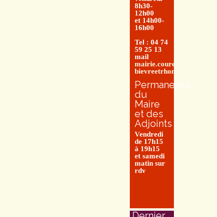
8h30-
12h00
et 14h00-
16h00
Tel : 04 74
59 25 13
mail
mairie.couretbuis@entre-
bievreetrhone.fr
Permanence
du
Maire
et des
Adjoints
Vendredi
de 17h15
à 19h15
et samedi
matin sur
rdv
Dernier