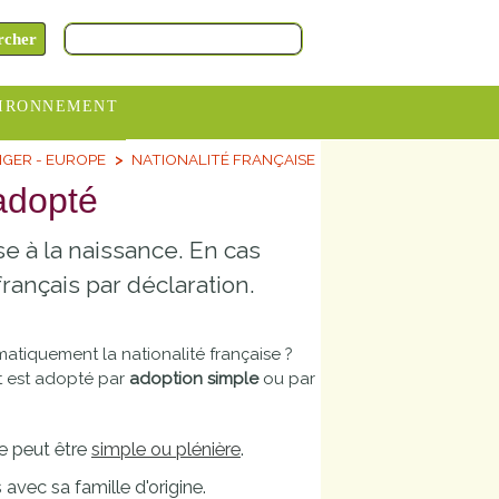
IRONNEMENT
GER - EUROPE
NATIONALITÉ FRANÇAISE
oraires
 adopté
hèteries
se à la naissance. En cas
devance
itative
rançais par déclaration.
ITCOM
matiquement la nationalité française ?
t est adopté par
adoption simple
ou par
le peut être
simple ou plénière
.
 avec sa famille d'origine.