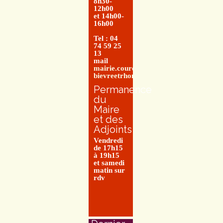
8h30-
12h00
et 14h00-
16h00
Tel : 04
74 59 25
13
mail
mairie.couretbuis@entre-
bievreetrhone.fr
Permanence
du
Maire
et des
Adjoints
Vendredi
de 17h15
à 19h15
et samedi
matin sur
rdv