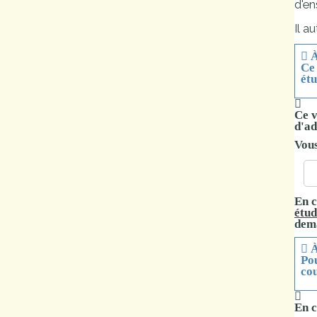
d'en
Marchés
Il a
publics
À
Ce 
étu
Réglementation
Ce v
Démarches
d'ad
administratives
Vous
Entre Bièvre et
Rhône
En c
étud
Médiathèque
dema
municipale ABC
À
Po
co
En c