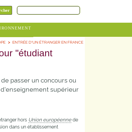
IRONNEMENT
OPE
ENTRÉE D'UN ÉTRANGER EN FRANCE
oraires
our "étudiant
hèteries
devance
itative
r de passer un concours ou
ITCOM
t d'enseignement supérieur
étranger hors
Union européenne
de
sion dans un établissement