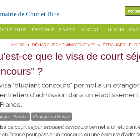
a mairie de Cour et Buis
OCIATIONS
ENFANCE
SANTÉ - SOCIAL
LOISIRS
ENV
MAIRIE
DÉMARCHES ADMINISTRATIVES
ÉTRANGER - EUR
omité des
Assistantes
Centres
H
Campings
'est-ce que le visa de court séj
es
maternelles
sociaux
Déc
Offices
ncours" ?
C Varèze
Relais
ADMR
Re
de
assistante
inc
ou des
CCAS
visa "étudiant concours" permet à un étrange
tourisme
maternelle
les
S
entretien d'admission dans un établissemen
Conseil
Cinémas
Pôle petite
France.
émarches
Départemental
enfance
Piscines
inistratives
anger - Europe
Étranger en France
Le SSIAD
isa de court séjour
étudiant concours
permet à un étudiant 
Sélection
des Trois
Etablissements
r en France pour passer un concours ou une épreuve d'admis
d'activité
Rivières
scolaires