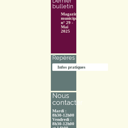
Dernier
bulletin
Magazine
municipal
n° 29 -
Mai
2025
Repères
Infos pratiques
Nous
contacter
Mardi :
8h30-12h00
Vendredi :
8h30-12h00
et 14h00-