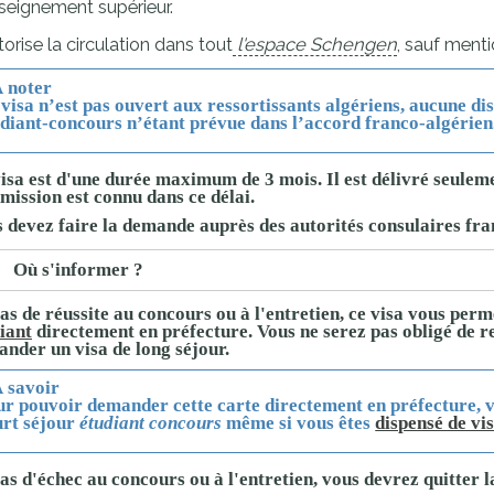
seignement supérieur.
proches de
publics
utorise la circulation dans tout
l'espace Schengen
, sauf menti
Cour et
Buis
 noter
Établissements
visa n’est pas ouvert aux ressortissants algériens, aucune di
diant-concours n’étant prévue dans l’accord franco-algérien
Visiter,
scolaires
découvrir
privés
isa est d'une durée maximum de
3 mois
. Il est délivré seulem
et
mission est connu dans ce délai.
s'amuser
 devez faire la demande auprès des autorités consulaires
fra
Où s'informer ?
as de réussite au concours ou à l'entretien, ce visa vous pe
iant
directement en préfecture.
Vous ne serez pas obligé de r
nder un visa de long séjour.
 savoir
ur pouvoir demander cette carte directement en préfecture, 
urt séjour
étudiant concours
même si vous êtes
dispensé de vi
as d'échec au concours ou à l'entretien, vous devrez quitter l