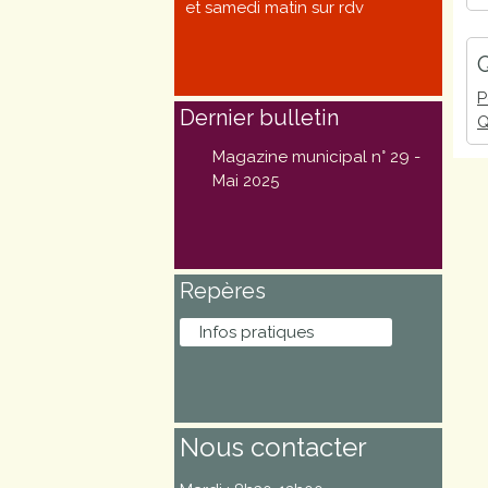
et samedi matin sur rdv
Marchés
publics
Q
P
Dernier bulletin
Q
Réglementation
Magazine municipal n° 29 -
Démarches
Mai 2025
administratives
Entre Bièvre et
Repères
Rhône
Infos pratiques
Médiathèque
municipale ABC
Nous contacter