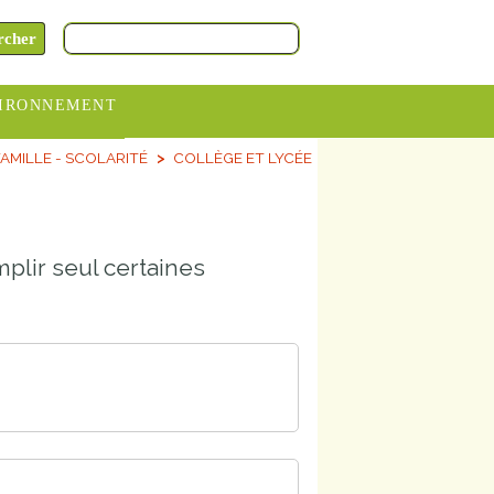
IRONNEMENT
AMILLE - SCOLARITÉ
COLLÈGE ET LYCÉE
oraires
hèteries
devance
plir seul certaines
itative
ITCOM