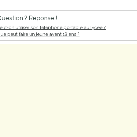
proches de
publics
Cour et
uestion ? Réponse !
Buis
eut-on utiliser son téléphone portable au lycée ?
Établissements
ue peut faire un jeune avant 18 ans ?
Visiter,
scolaires
découvrir
privés
et
s'amuser