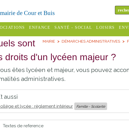
a mairie de Cour et Buis
OCIATIONS
ENFANCE
SANTÉ - SOCIAL
LOISIRS
ENV
els sont
MAIRIE
DÉMARCHES ADMINISTRATIVES
F
omité des
Assistantes
Centres
H
Campings
es
maternelles
sociaux
Déc
s droits d'un lycéen majeur ?
Offices
C Varèze
Relais
ADMR
Re
vous êtes lycéen et majeur, vous pouvez accom
de
assistante
inc
ou des
CCAS
malités administratives.
tourisme
maternelle
les
S
Conseil
Cinémas
Pôle petite
t aussi
émarches
Départemental
enfance
Piscines
ollège et lycée : règlement intérieur
inistratives
Famille - Scolarité
Le SSIAD
Sélection
des Trois
Etablissements
Textes de reference
d'activité
Rivières
scolaires