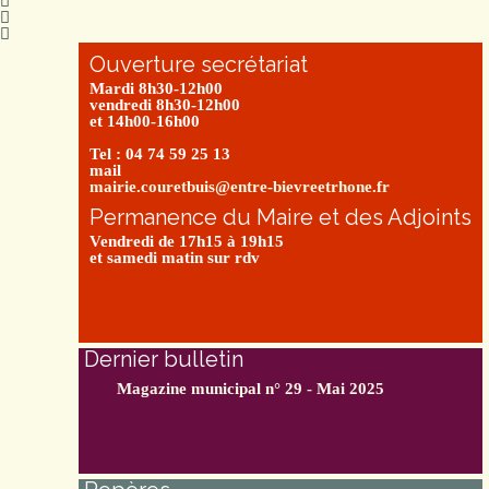
Ouverture secrétariat
Mardi 8h30-12h00
vendredi 8h30-12h00
et 14h00-16h00
Tel : 04 74 59 25 13
mail
mairie.couretbuis@entre-bievreetrhone.fr
Permanence du Maire et des Adjoints
Vendredi de 17h15 à 19h15
et samedi matin sur rdv
Dernier bulletin
Magazine municipal n° 29 - Mai 2025