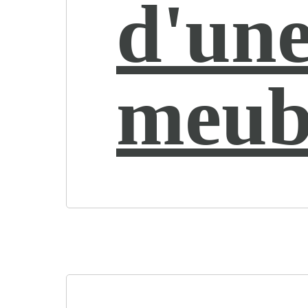
d'une
meub