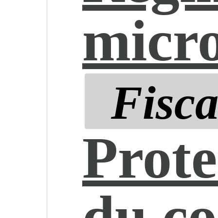
micro
Fisca
Prote
du c