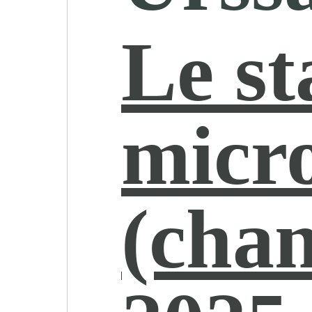
Le st
micr
(cha