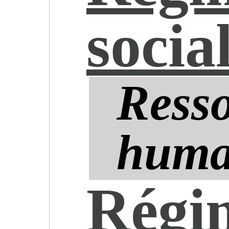
socia
Ress
huma
Régim