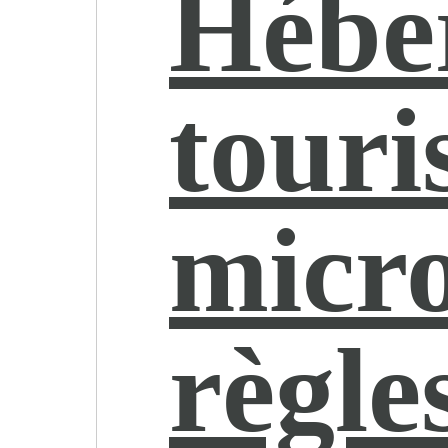
Hébe
touri
micro
règle