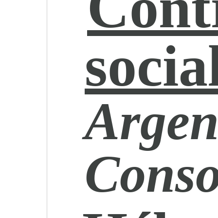
Cont
socia
Argent
Cons