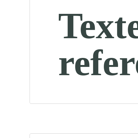
Text
refe