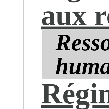
aux r
Ress
huma
Régim