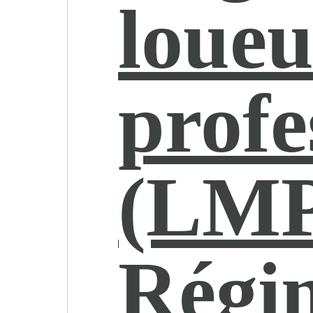
loueu
profe
(LMP
Régi