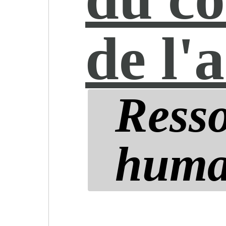
de l'
Ress
huma