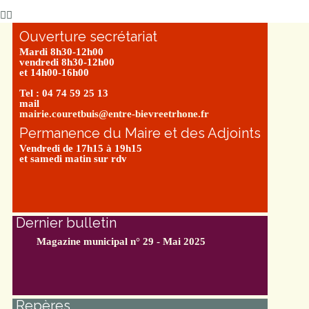
Ouverture secrétariat
Mardi 8h30-12h00
vendredi 8h30-12h00
et 14h00-16h00
Tel : 04 74 59 25 13
mail
mairie.couretbuis@entre-bievreetrhone.fr
Permanence du Maire et des Adjoints
Vendredi de 17h15 à 19h15
et samedi matin sur rdv
Dernier bulletin
Magazine municipal n° 29 - Mai 2025
Repères