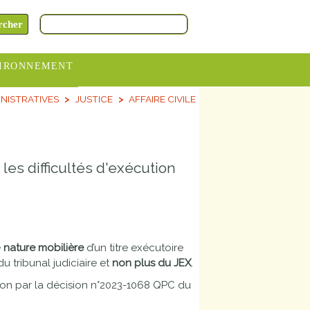
IRONNEMENT
NISTRATIVES
JUSTICE
AFFAIRE CIVILE
oraires
hèteries
devance
 les difficultés d'exécution
itative
ITCOM
e
nature mobilière
d’un titre exécutoire
 tribunal judiciaire et
non plus du JEX
.
ation par la décision n°2023-1068 QPC du