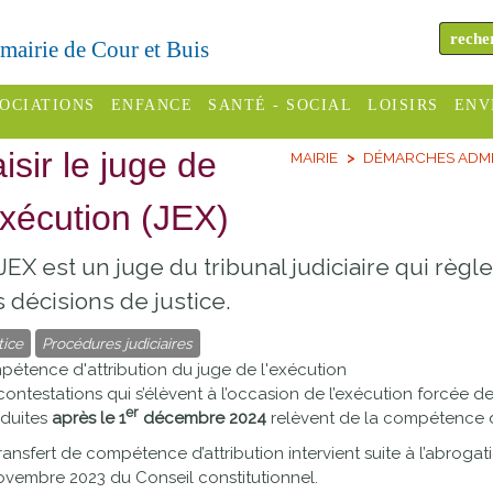
a mairie de Cour et Buis
OCIATIONS
ENFANCE
SANTÉ - SOCIAL
LOISIRS
ENV
isir le juge de
MAIRIE
DÉMARCHES ADMI
omité des
Assistantes
Centres
H
Campings
es
maternelles
sociaux
Déc
exécution (JEX)
Offices
C Varèze
Relais
ADMR
Re
JEX est un juge du tribunal judiciaire qui règle
de
assistante
inc
ou des
CCAS
 décisions de justice.
tourisme
maternelle
les
S
tice
Procédures judiciaires
Conseil
Cinémas
Pôle petite
étence d'attribution du juge de l'exécution
émarches
Départemental
enfance
contestations qui s’élèvent à l’occasion de l’exécution forcée d
Piscines
inistratives
er
oduites
après le 1
décembre 2024
relèvent de la compétence du
Le SSIAD
Sélection
ransfert de compétence d’attribution intervient suite à l’abrog
des Trois
Etablissements
ovembre 2023 du Conseil constitutionnel.
d'activité
Rivières
scolaires