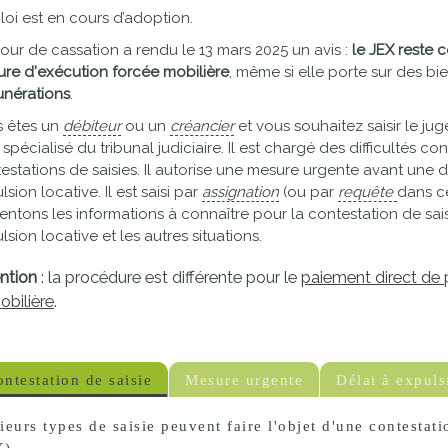
proches de
loi est en cours d’adoption.
publics
Cour et
our de cassation a rendu le 13 mars 2025 un avis :
le JEX reste
Buis
re d'exécution forcée mobilière
, même si elle porte sur des bi
Établissements
nérations
.
Visiter,
scolaires
 êtes un
débiteur
ou un
créancier
et vous souhaitez saisir le jug
découvrir
privés
 spécialisé du tribunal judiciaire. Il est chargé des difficultés co
estations de saisies. Il autorise une mesure urgente avant une dé
et
lsion locative. Il est saisi par
assignation
(ou par
requête
dans ce
s'amuser
entons les informations à connaître pour la contestation de sais
lsion locative et les autres situations.
ntion
: la procédure est différente pour le
paiement direct de 
bilière
.
ntestation de saisie
Mesure urgente
Délai à expuls
ieurs types de saisie peuvent faire l'objet d'une contestat
X).