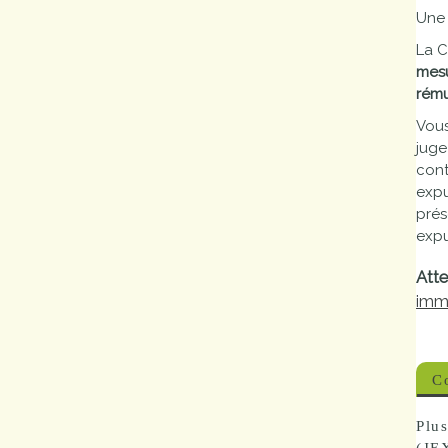
Une 
Marchés
publics
La C
mesu
rému
Réglementation
Vous
juge
Démarches
cont
expu
administratives
prés
expu
Entre Bièvre et
Rhône
Atte
immo
Médiathèque
municipale ABC
Co
Plus
(JE