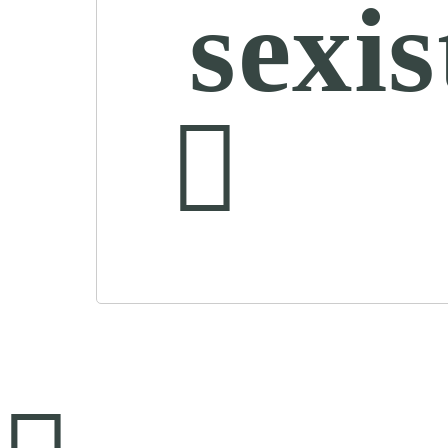
sexis