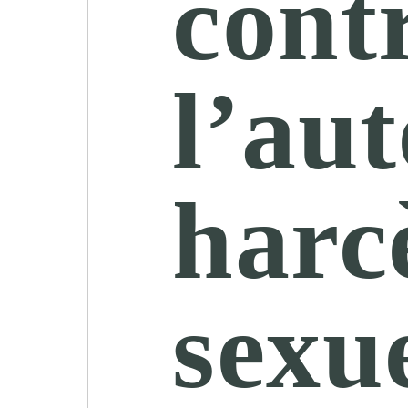
cont
l’au
harc
sexu