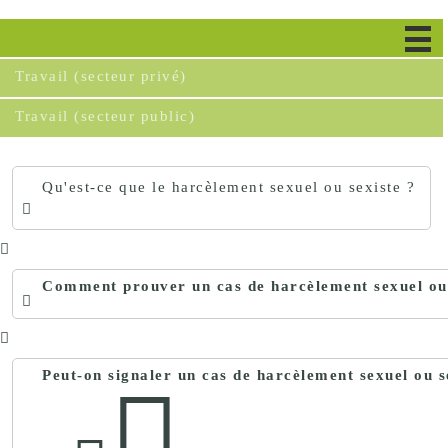
Hors travail
Travail (secteur privé)
Travail (secteur public)
Qu'est-ce que le harcèlement sexuel ou sexiste ?
Comment prouver un cas de harcèlement sexuel ou 
Peut-on signaler un cas de harcèlement sexuel ou s