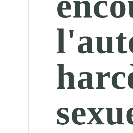
enco
l'au
harc
sexu