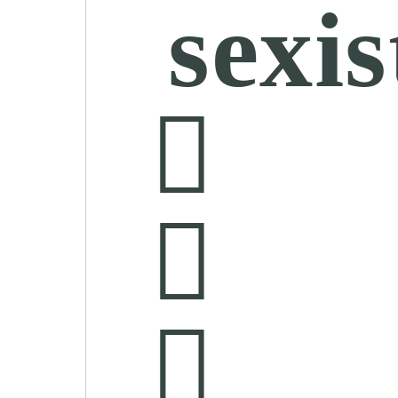
sexis