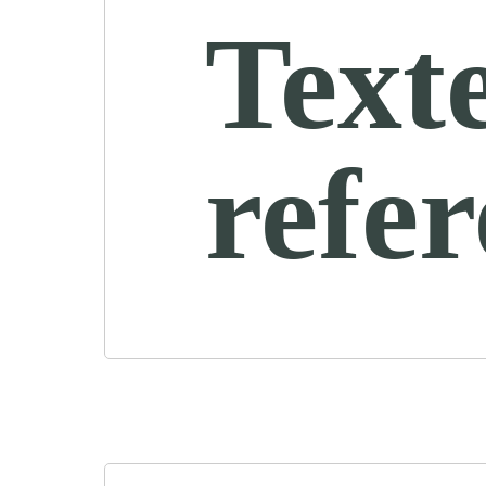
Text
refe