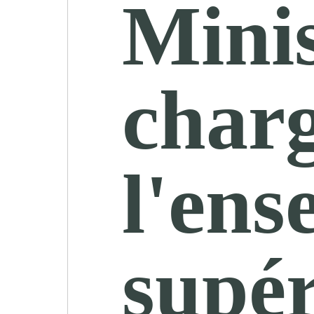
Minis
char
l'ens
supér