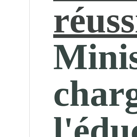
réuss
Minis
char
l'édu