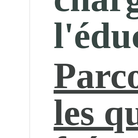
l'édu
Parc
les q