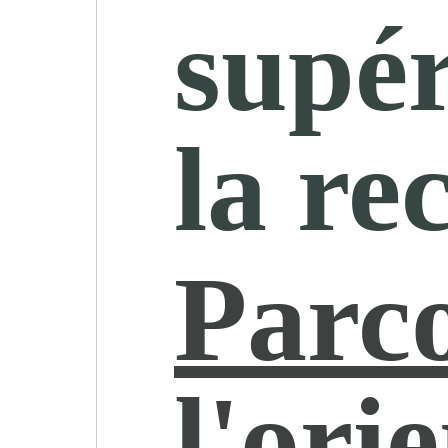
supér
la re
Parc
l'ori