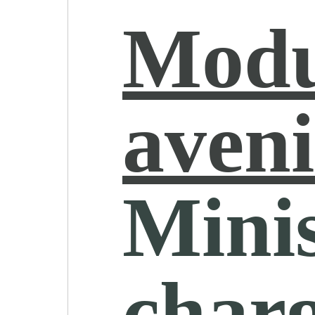
Modu
aveni
Minis
char