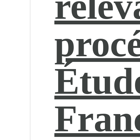
relev
proc
Étud
Fran