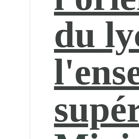
du ly
l'ens
supér