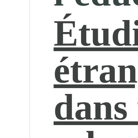
Étud
étran
dans