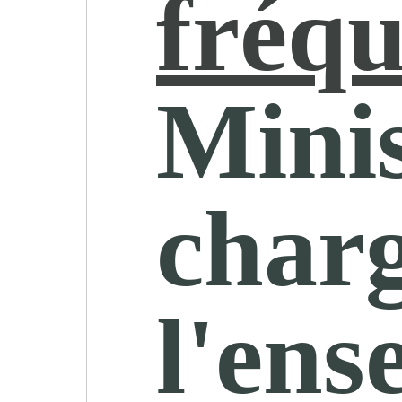
fréqu
Minis
char
l'ens