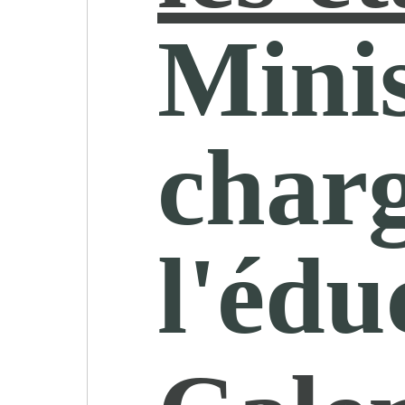
Minis
char
l'édu