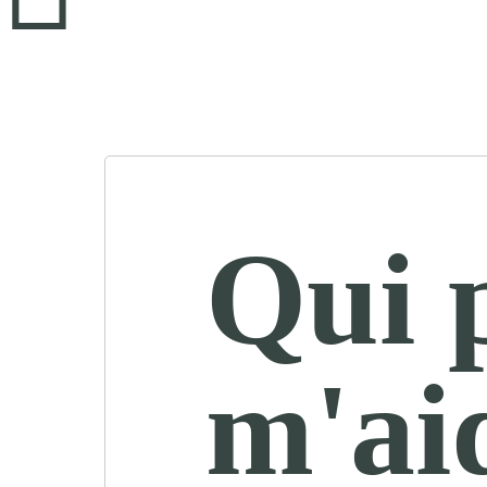
Qui 
m'ai