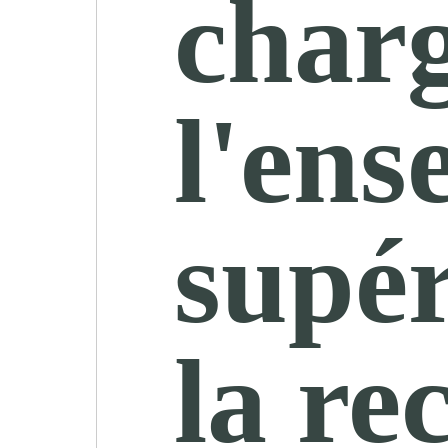
char
l'ens
supér
la re