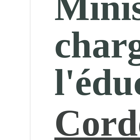
Minis
char
l'édu
Cordé