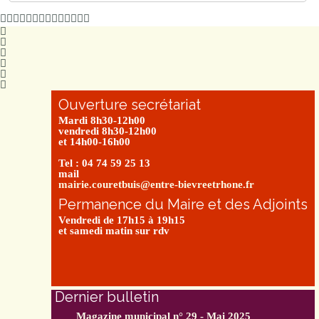
Ouverture secrétariat
Mardi 8h30-12h00
vendredi 8h30-12h00
et 14h00-16h00
Tel : 04 74 59 25 13
mail
mairie.couretbuis@entre-bievreetrhone.fr
Permanence du Maire et des Adjoints
Vendredi de 17h15 à 19h15
et samedi matin sur rdv
Dernier bulletin
Magazine municipal n° 29 - Mai 2025