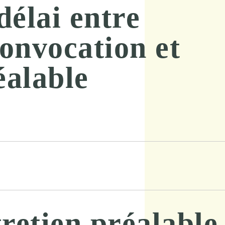
délai entre
convocation et
éalable
tretien préalable