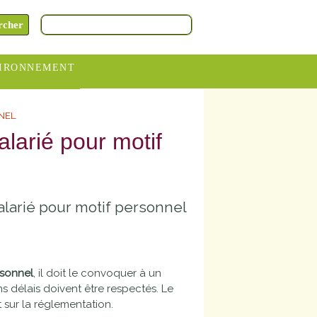
IRONNEMENT
oraires
NNEL
hèteries
larié pour motif
devance
itative
alarié pour motif personnel
ITCOM
rsonnel
, il doit le convoquer à un
ins délais doivent être respectés. Le
t sur la réglementation.