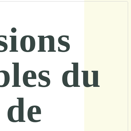
sions
bles du
 de