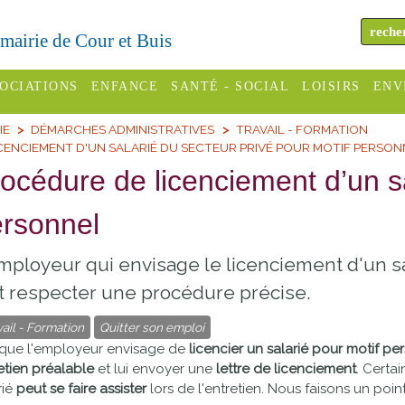
a mairie de Cour et Buis
OCIATIONS
ENFANCE
SANTÉ - SOCIAL
LOISIRS
ENV
IE
DÉMARCHES ADMINISTRATIVES
TRAVAIL - FORMATION
omité des
Assistantes
Centres
H
CENCIEMENT D'UN SALARIÉ DU SECTEUR PRIVÉ POUR MOTIF PERSO
Campings
es
maternelles
sociaux
Déc
océdure de licenciement d’un sa
Offices
C Varèze
Relais
ADMR
Re
rsonnel
de
assistante
inc
ou des
CCAS
tourisme
maternelle
mployeur qui envisage le licenciement d'un s
les
S
Conseil
Cinémas
t respecter une procédure précise.
Pôle petite
émarches
Départemental
enfance
vail - Formation
Quitter son emploi
Piscines
inistratives
que l'employeur envisage de
licencier un salarié pour motif pe
Le SSIAD
etien préalable
et lui envoyer une
lettre de licenciement
. Certa
Sélection
des Trois
Etablissements
rié
peut se faire assister
lors de l'entretien. Nous faisons un poin
d'activité
Rivières
scolaires