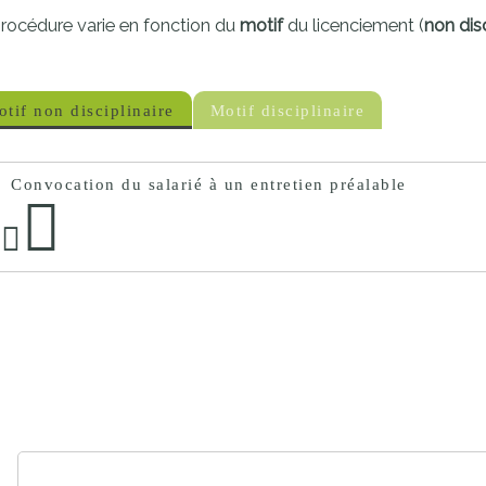
proches de
rocédure varie en fonction du
motif
du licenciement (
non disc
publics
Cour et
Buis
Établissements
tif non disciplinaire
Motif disciplinaire
Visiter,
scolaires
découvrir
privés
Convocation du salarié à un entretien préalable
et
s'amuser