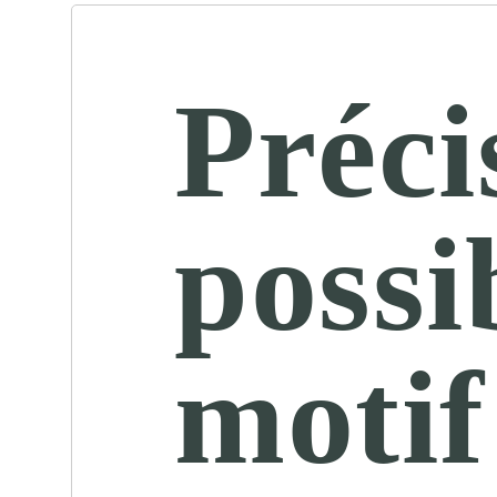
Préci
possi
motif