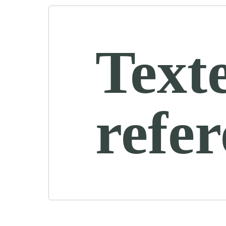
Text
refe