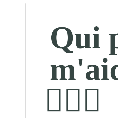
Qui 
m'ai