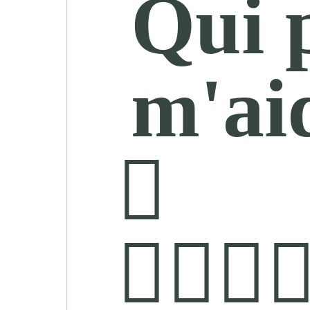
Qui 
m'ai