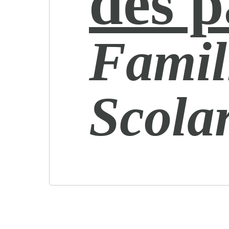
des p
Famill
Scolar