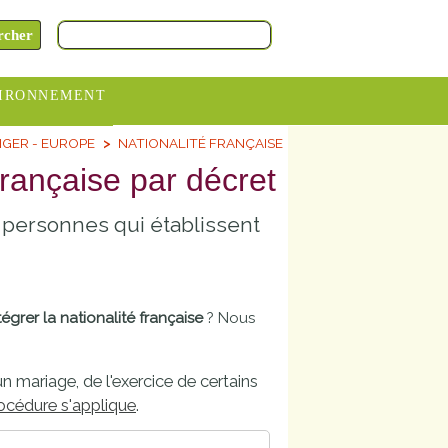
IRONNEMENT
GER - EUROPE
NATIONALITÉ FRANÇAISE
oraires
française par décret
hèteries
s personnes qui établissent
devance
itative
ITCOM
tégrer la nationalité française
? Nous
'un mariage, de l'exercice de certains
océdure s'applique
.