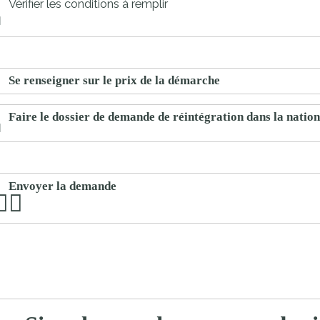
Vérifier les conditions à remplir
proches de
publics
Cour et
Buis
Établissements
Se renseigner sur le prix de la démarche
Visiter,
scolaires
découvrir
privés
Faire le dossier de demande de réintégration dans la nation
et
s'amuser
Envoyer la demande