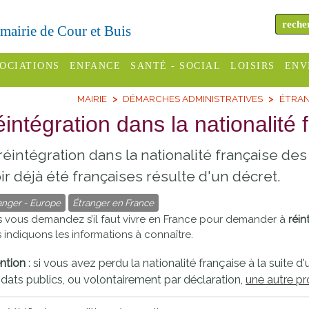
a mairie de Cour et Buis
OCIATIONS
ENFANCE
SANTÉ - SOCIAL
LOISIRS
ENV
MAIRIE
DÉMARCHES ADMINISTRATIVES
ÉTRAN
omité des
Assistantes
Centres
H
Campings
intégration dans la nationalité 
es
maternelles
sociaux
Déc
Offices
réintégration dans la nationalité française de
C Varèze
Relais
ADMR
Re
de
assistante
inc
ir déjà été françaises résulte d'un décret.
ou des
CCAS
tourisme
maternelle
anger - Europe
Étranger en France
les
S
Conseil
Cinémas
 vous demandez s’il faut vivre en France pour demander à
réin
Pôle petite
 indiquons les informations à connaître.
émarches
Départemental
enfance
Piscines
inistratives
ntion
: si vous avez perdu la nationalité française à la suite d
Le SSIAD
ats publics, ou volontairement par déclaration,
une autre pr
Sélection
des Trois
Etablissements
d'activité
Rivières
scolaires