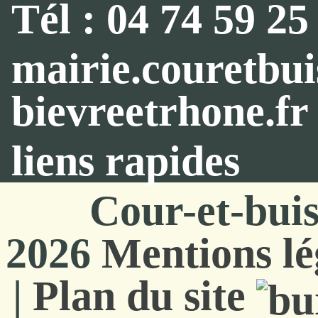
Tél : 04 74 59 25
mairie.couretbu
bievreetrhone.fr
liens rapides
Cour-et-bui
2026
Mentions lé
|
Plan du site