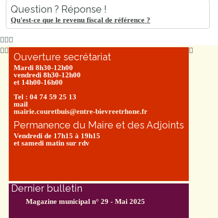
Question ? Réponse !
Qu'est-ce que le revenu fiscal de référence ?
Ouverture secrétariat
Mardi 8h30-12h00
vendredi 8h30-12h00
et 14h00-16h00
Tel : 04 74 59 25 13
mail
mairie.couretbuis@entre-bievreetrhone.fr
Permanence du Maire et des Adjoints
Vendredi de 17h15 à 19h15
et samedi matin sur rdv
Dernier bulletin
Magazine municipal n° 29 - Mai 2025