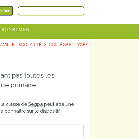
IRONNEMENT
AMILLE - SCOLARITÉ
COLLÈGE ET LYCÉE
oraires
hèteries
devance
ant pas toutes les
itative
de primaire.
ITCOM
, la classe de
Segpa
peut être une
 connaître sur le dispositif.