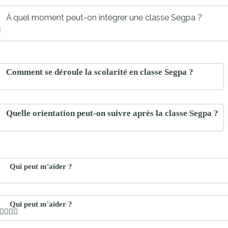
proches de
publics
À quel moment peut-on intégrer une classe Segpa ?
Cour et
Buis
Établissements
Visiter,
scolaires
Comment se déroule la scolarité en classe Segpa ?
découvrir
privés
et
s'amuser
Quelle orientation peut-on suivre après la classe Segpa ?
Qui peut m'aider ?
Qui peut m'aider ?