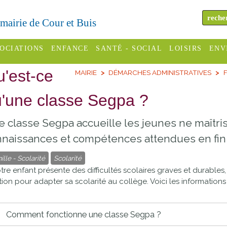
a mairie de Cour et Buis
OCIATIONS
ENFANCE
SANTÉ - SOCIAL
LOISIRS
ENV
'est-ce
MAIRIE
DÉMARCHES ADMINISTRATIVES
F
omité des
Assistantes
Centres
H
Campings
es
maternelles
sociaux
Déc
'une classe Segpa ?
Offices
C Varèze
Relais
ADMR
Re
 classe Segpa accueille les jeunes ne maîtris
de
assistante
inc
ou des
CCAS
naissances et compétences attendues en fin 
tourisme
maternelle
les
S
ille - Scolarité
Scolarité
Conseil
Cinémas
Pôle petite
otre enfant présente des difficultés scolaires graves et durables
émarches
Départemental
enfance
tion pour adapter sa scolarité au collège. Voici les informations à
Piscines
inistratives
Le SSIAD
Sélection
des Trois
Etablissements
Comment fonctionne une classe Segpa ?
d'activité
Rivières
scolaires