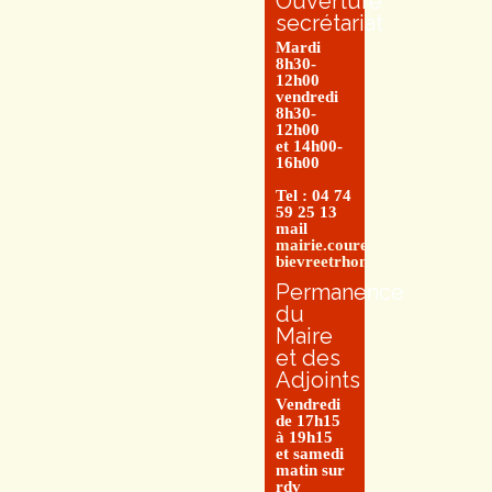
Ouverture
secrétariat
Mardi
8h30-
12h00
vendredi
8h30-
12h00
et 14h00-
16h00
Tel : 04 74
59 25 13
mail
mairie.couretbuis@entre-
bievreetrhone.fr
Permanence
du
Maire
et des
Adjoints
Vendredi
de 17h15
à 19h15
et samedi
matin sur
rdv