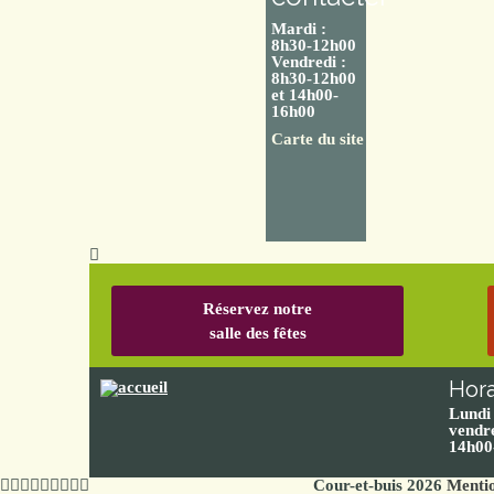
Mardi :
8h30-12h00
Vendredi :
8h30-12h00
et 14h00-
16h00
Carte du site
Réservez notre
salle des fêtes
Hora
Lundi
vendre
14h00
Cour-et-buis 2026
Mentio