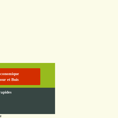
économique
our et Buis
 rapides
e