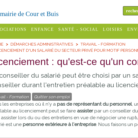
a mairie de Cour et Buis
OCIATIONS
ENFANCE
SANTÉ - SOCIAL
LOISIRS
ENV
IE
DÉMARCHES ADMINISTRATIVES
TRAVAIL - FORMATION
omité des
Assistantes
Centres
H
CENCIEMENT D'UN SALARIÉ DU SECTEUR PRIVÉ POUR MOTIF PERSO
Campings
es
maternelles
sociaux
Déc
cenciement : qu'est-ce qu'un con
Offices
C Varèze
Relais
ADMR
Re
conseiller du salarié peut être choisi par un sal
de
assistante
inc
ou des
CCAS
tourisme
seiller durant l'entretien préalable au licenc
maternelle
les
S
vail - Formation
Quitter son emploi
Conseil
Cinémas
Pôle petite
 les entreprises où il n'y a
pas de représentant du personnel
, 
émarches
Départemental
enfance
lable au licenciement peut se faire
assister
par un conseiller du
Piscines
inistratives
e assister lors du ou des entretiens en vue de négocier une rupt
Le SSIAD
rié est une
personne extérieure à l'entreprise
. Nous faisons un p
Sélection
des Trois
Etablissements
d'activité
Rivières
scolaires