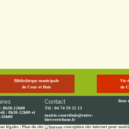
Bibliothèque municipale
Vie 
de Cour et Buis
de C
ires
Contact
liens
 : 8h30-12h00
Tél : 04 74 59 25 13
di : 8h30-12h00 et
mairie.couretbuis@entre-
-16h00
bievreetrhone.fr
ns légales
|
Plan du site
conception site internet pour mairi