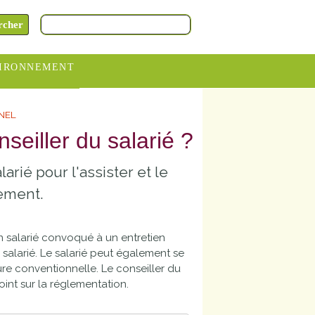
IRONNEMENT
oraires
NNEL
hèteries
seiller du salarié ?
devance
arié pour l'assister et le
itative
iement.
ITCOM
un salarié convoqué à un entretien
 salarié. Le salarié peut également se
ure conventionnelle. Le conseiller du
oint sur la réglementation.