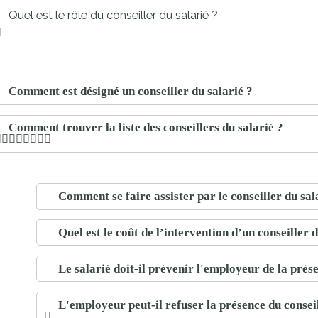
proches de
Quel est le rôle du conseiller du salarié ?
publics
Cour et
Buis
Établissements
Visiter,
scolaires
Comment est désigné un conseiller du salarié ?
découvrir
privés
et
Comment trouver la liste des conseillers du salarié ?
s'amuser
Comment se faire assister par le conseiller du sal
Quel est le coût de l’intervention d’un conseiller d
Le salarié doit-il prévenir l'employeur de la prése
L'employeur peut-il refuser la présence du conseil