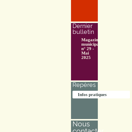
Dernier
bulletin
Magazine
municipal
n° 29 -
Mai
2025
Repères
Infos pratiques
Nous
contacter