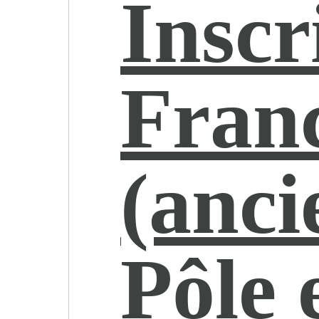
Inscr
Franc
(anc
Pôle 