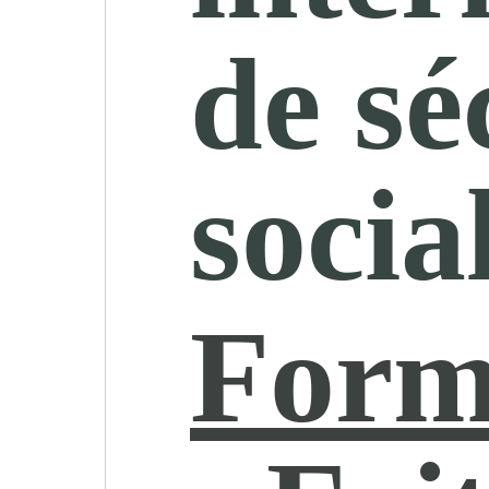
de sé
socia
Form