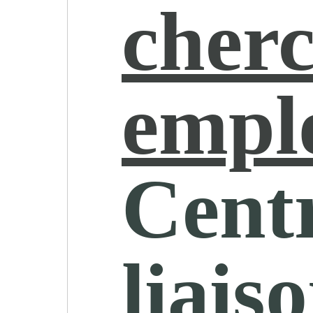
cher
empl
Centr
liais