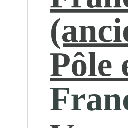
(anc
Pôle 
Franc