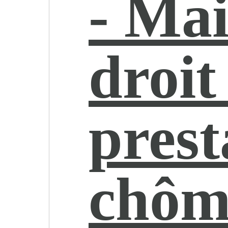
- Mai
droit
prest
chôm