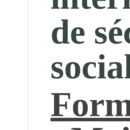
de sé
socia
Form