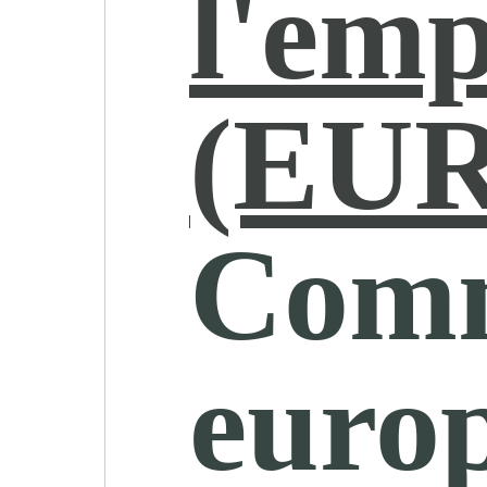
l'emp
(EU
Comm
euro