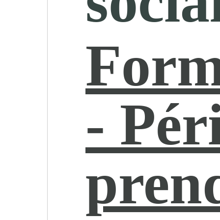
socia
Form
- Pér
pren