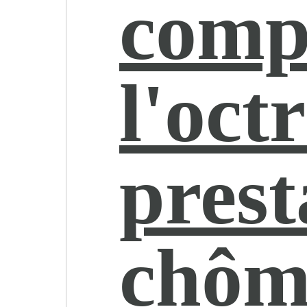
comp
l'oct
prest
chôm