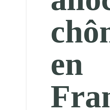
chô
en
Fra