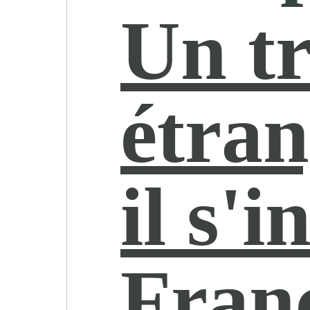
Un tr
étran
il s'i
Franc