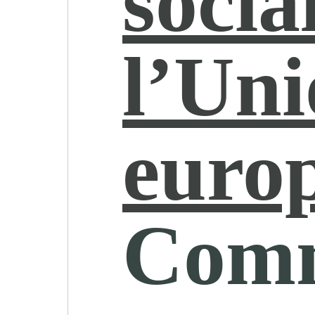
socia
l’Un
euro
Comm