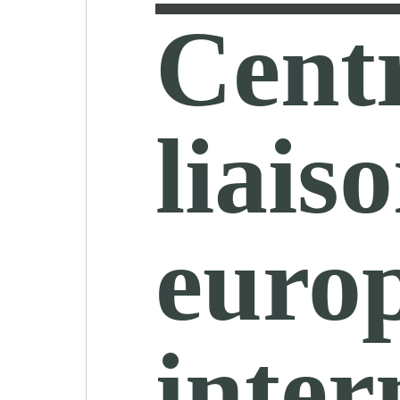
Centr
liais
europ
inter