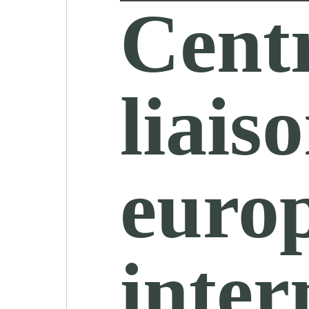
Centr
liais
europ
inter